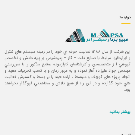
درباره ما:
این شرکت از سال ۱۳۸۸ فعاليت حرفه اي خود را در زمينه سيستم هاي كنترل
و ابزاردقيق مرتبط با صنايع نفت – گاز – پتروشيمي بر پايه دانش و تخصص
گروهي ا ز متخصصين و كارشناسان كارآزموده صنايع مذكور و با سرپرستي
مهندس جواد عليزاده آغاز نموده و به مرور زمان و با كسب تجربيات مفيد و
انجام پروژه هاي كوچك و متوسط ، اراده خود را بر بسط و گسترش فعاليت
هاي خود گذارده و در اين راه از هيچ تلاش و مجاهدتي فروگذار نخواهند
بود.
بیشتر بدانید