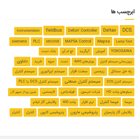
ابرچسب ها
DCS
Deltav
fieldbus
DeltaV Controller
Instrumentation
Mapsa
siemens
PLC
MAPSA Control
MDIOS8
Lamp Test
YOKOGAWA
آپگرید
آموزش
اچ ام آی
بانک تست
دلتاوی
خرید
بروزرسانی سیستم کنترل
بویلرهای 4x90
تست
جزوه
راه حل مسائل
زیمنس
سخت افزار
سیستم اپراتوری
سیستم کنترل
سیستم کنترل صنعتی
سیستم کنترل ‌DCS یا PLC
سیستم کنترل DCS
فیلدباس
لایسنس
سیلوهای واحد HD
شرکت امرسون
مبین پرداز سپهر آذر
مپسا کنترل
مپسا
نرم افزار
پالایش گاز ایلام
واحد 400
پتروشیمی مارون
پالایش گاز پارسیان
پتروشیمی کارون
کنترل
کنترلر