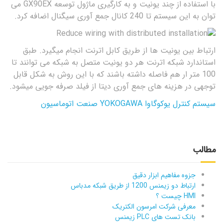
با استفاده از چند یونیت و به کارگیری ماژول توسعه GX90EX می
توان به این سیستم تا 240 کانال جمع آوری سیگنال اضافه کرد.
ارتباط بین یونیت ها از طریق کابل اترنت انجام میگیرد. طبق
استاندارد شبکه اترنت هر دو یونیت متصل به شبکه می توانند تا
100 متر ار هم فاصله داشته باشند که با این روش به شکل قابل
توجهی در هزینه های جمع آوری دیتا از فیلد صرفه جویی میشود.
سیستم کنترل یوکوگاوا YOKOGAWA صنعت اتوماسیون
مطالب
جزوه مفاهیم ابزار دقیق
ارتباط دو زیمنس 1200 از طریق شبکه مدباس
HMI چیست ؟
معرفی شرکت امرسون الکتریک
بانک تست های PLC زیمنس