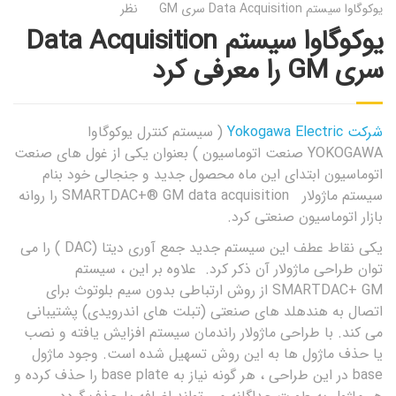
یوکوگاوا سیستم Data Acquisition سری GM
نظر
یوکوگاوا سیستم Data Acquisition
سری GM را معرفی کرد
شرکت Yokogawa Electric
( سیستم کنترل یوکوگاوا
YOKOGAWA صنعت اتوماسیون ) بعنوان یکی از غول های صنعت
اتوماسیون ابتدای این ماه محصول جدید و جنجالی خود بنام
سیستم ماژولار SMARTDAC+® GM data acquisition را روانه
بازار اتوماسیون صنعتی کرد.
یکی نقاط عطف این سیستم جدید جمع آوری دیتا (DAC ) را می
توان طراحی ماژولار آن ذکر کرد. علاوه بر این ، سیستم
SMARTDAC+ GM از روش ارتباطی بدون سیم بلوتوث برای
اتصال به هندهلد های صنعتی (تبلت های اندرویدی) پشتیبانی
می کند. با طراحی ماژولار راندمان سیستم افزایش یافته و نصب
یا حذف ماژول ها به این روش تسهیل شده است. وجود ماژول
base در این طراحی ، هر گونه نیاز به base plate را حذف کرده و