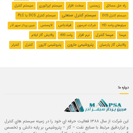
راه حل مسائل
زیمنس
سخت افزار
سیستم اپراتوری
سیستم کنترل
سیستم کنترل صنعتی
سیستم کنترل ‌DCS یا PLC
سیستم کنترل DCS
فیلدباس
لایسنس
سیلوهای واحد HD
شرکت امرسون
مبین پرداز سپهر آذر
مپسا کنترل
مپسا
نرم افزار
پالایش گاز ایلام
واحد 400
پتروشیمی مارون
پالایش گاز پارسیان
پتروشیمی کارون
کنترل
کنترلر
درباره ما:
این شرکت از سال ۱۳۸۸ فعاليت حرفه اي خود را در زمينه سيستم هاي كنترل
و ابزاردقيق مرتبط با صنايع نفت – گاز – پتروشيمي بر پايه دانش و تخصص