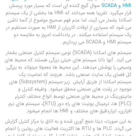
HMI و SCADA
سوال گیج کننده ای است که بسیار مورد پرسش
قرار میگیرد. تقریبا همه میدانند که HMI ها بخشی از یک سیستم
اسکادا بشمار می آیند، اما عدم فهم صحیح موضوع از آنجا ناشی
می شود که بسیاری از اوقات کاربران از HMI به صورت مستقیم در
یک سیستم استفاده میکنند. در یادداشت امروز به مقایسه دو
سیستم HMI و SCADA می پردازیم.
سیستم های اسکادا (SCADA) نوعی سیستم کنترل صنعتی بشمار
می آیند. آنها ذاتا سیستم های خیلی بزرگی هستند که محیط های
وسیعی را پوشش میدهند. این محیط ها معمولا میتواند به بزرگی
کل فضای یک سایت صنعتی باشد. هرچند که تمامیت یک
سیستم اسکادا از طریق آرایش زیر-سیستم (
Subsystem
) های
موجود در پلنت های صنعتی محقق میشود. وظیفه کنترل و
مانیتورینگ در محیط های صنعتی توسط انواع مختلف کنترلر
(PLC) ها، ترمینال یونیت های راه دور (RTU)، سیستم های نرم
افزاری، ابزاردقیق های مختلف و HMI ها انجام میشود.
به این صورت، دیتا جمع آوری شده و به اتاق یا مرکز کنترل گزارش
می گردد. PLC ها و RTU ها اکثریت فعالیت های روتین را انجام
می دهند، اما اپراتور ها می توانند کنترل کل سیستم اسکادا را به