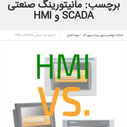
برچسب: مانیتورینگ صنعتی
SCADA و HMI
شرکت مهندسی مبین پرداز سپهر آذر – مپسا کنترل
مانیتورینگ صنعتی SCADA و HMI