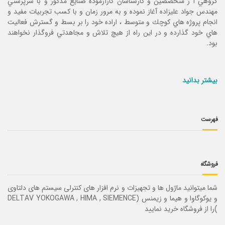
گروهي ا ز متخصصين و كارشناسان كارآزموده صنايع مذكور و با سرپرستي
مهندس جواد عليزاده آغاز نموده و به مرور زمان و با كسب تجربيات مفيد و
انجام پروژه هاي كوچك و متوسط ، اراده خود را بر بسط و گسترش فعاليت
هاي خود گذارده و در اين راه از هيچ تلاش و مجاهدتي فروگذار نخواهند
بود.
بیشتر بدانید
فهرست
فروشگاه
شما میتوانید ماژول ها و تجهیزات و نرم افزار های کنترلی سیستم های دلتاوی
و یوکوگاوا و هیما و زیمنس (DELTAV YOKOGAWA , HIMA , SIEMENCE
)را از فروشگاه خرید نمایید