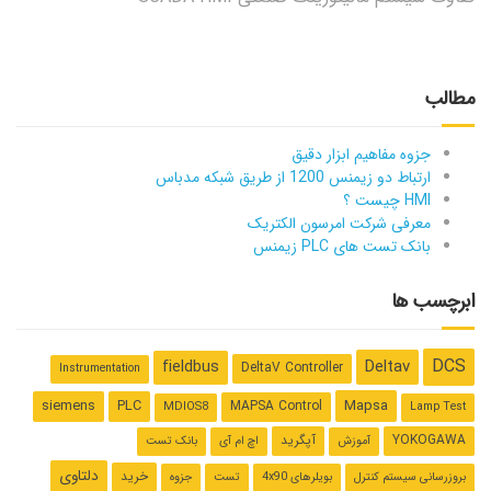
مطالب
جزوه مفاهیم ابزار دقیق
ارتباط دو زیمنس 1200 از طریق شبکه مدباس
HMI چیست ؟
معرفی شرکت امرسون الکتریک
بانک تست های PLC زیمنس
ابرچسب ها
DCS
Deltav
fieldbus
DeltaV Controller
Instrumentation
Mapsa
siemens
PLC
MAPSA Control
MDIOS8
Lamp Test
YOKOGAWA
آپگرید
آموزش
اچ ام آی
بانک تست
دلتاوی
خرید
بروزرسانی سیستم کنترل
بویلرهای 4x90
تست
جزوه