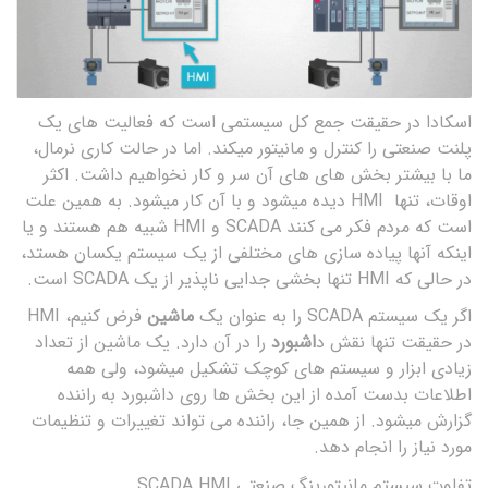
اسکادا در حقیقت جمع کل سیستمی است که فعالیت های یک
پلنت صنعتی را کنترل و مانیتور میکند. اما در حالت کاری نرمال،
ما با بیشتر بخش های های آن سر و کار نخواهیم داشت. اکثر
اوقات، تنها HMI دیده میشود و با آن کار میشود. به همین علت
است که مردم فکر می کنند SCADA و HMI شبیه هم هستند و یا
اینکه آنها پیاده سازی های مختلفی از یک سیستم یکسان هستد،
در حالی که HMI تنها بخشی جدایى ناپذیر از یک SCADA است.
اگر یک سیستم SCADA را به عنوان یک
ماشین
فرض کنیم، HMI
در حقیقت تنها نقش د
اشبورد
را در آن دارد. یک ماشین از تعداد
زیادی ابزار و سیستم های کوچک تشکیل میشود، ولی همه
اطلاعات بدست آمده از این بخش ها روی داشبورد به راننده
گزارش میشود. از همین جا، راننده می تواند تغییرات و تنظیمات
مورد نیاز را انجام دهد.
تفاوت سیستم مانیتورینگ صنعتی SCADA HMI