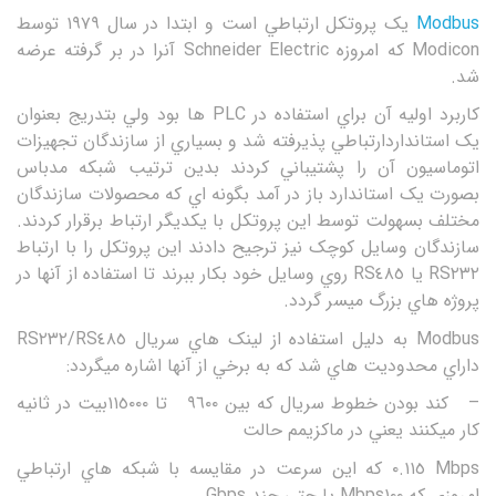
Modbus
يک پروتکل ارتباطي است و ابتدا در سال ١٩٧٩ توسط
Modicon که امروزه Schneider Electric آنرا در بر گرفته عرضه
شد.
کاربرد اوليه آن براي استفاده در PLC ها بود ولي بتدريج بعنوان
يک استانداردارتباطي پذيرفته شد و بسياري از سازندگان تجهيزات
اتوماسيون آن را پشتيباني کردند بدين ترتيب شبکه مدباس
بصورت يک استاندارد باز در آمد بگونه اي که محصولات سازندگان
مختلف بسهولت توسط اين پروتکل با يکديگر ارتباط برقرار کردند.
سازندگان وسايل کوچک نيز ترجيح دادند اين پروتکل را با ارتباط
RS٢٣٢ يا RS٤٨٥ روي وسايل خود بکار ببرند تا استفاده از آنها در
پروژه هاي بزرگ ميسر گردد.
Modbus به دليل استفاده از لينک هاي سريال RS٤٨٥/RS٢٣٢
داراي محدوديت هاي شد که به برخي از آنها اشاره ميگردد:
– کند بودن خطوط سريال که بين ٩٦٠٠ تا ١١٥٠٠٠بيت در ثانيه
کار ميکنند يعني در ماکزيمم حالت
Mbps ٠.١١٥ که اين سرعت در مقايسه با شبکه هاي ارتباطي
امروزي که Mbps١٠٠ يا حتي چند Gbps