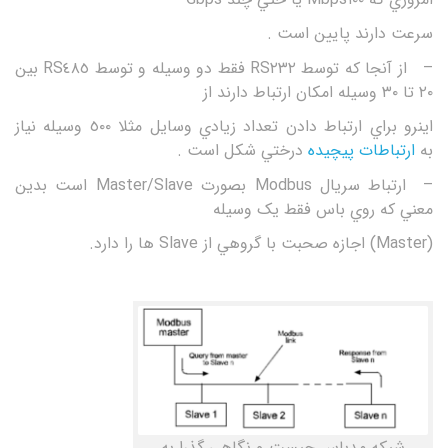
سرعت دارند پايين است .
– از آنجا که توسط RS٢٣٢ فقط دو وسيله و توسط RS٤٨٥ بين
٢٠ تا ٣٠ وسيله امکان ارتباط دارند از
اينرو براي ارتباط دادن تعداد زيادي وسايل مثلا ٥٠٠ وسيله نياز
به
ارتباطات پيچيده
درختي شکل است .
– ارتباط سريال Modbus بصورت Master/Slave است بدين
معني که روي باس فقط يک وسيله
(Master) اجازه صحبت با گروهي از Slave ها را دارد.
شبکه مدباس چیست و نگاهی گذرا به