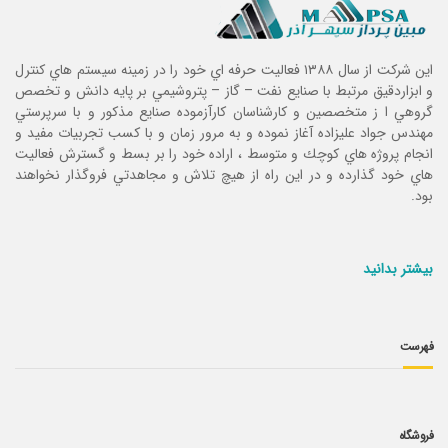
این شرکت از سال ۱۳۸۸ فعاليت حرفه اي خود را در زمينه سيستم هاي كنترل
و ابزاردقيق مرتبط با صنايع نفت – گاز – پتروشيمي بر پايه دانش و تخصص
گروهي ا ز متخصصين و كارشناسان كارآزموده صنايع مذكور و با سرپرستي
مهندس جواد عليزاده آغاز نموده و به مرور زمان و با كسب تجربيات مفيد و
انجام پروژه هاي كوچك و متوسط ، اراده خود را بر بسط و گسترش فعاليت
هاي خود گذارده و در اين راه از هيچ تلاش و مجاهدتي فروگذار نخواهند
بود.
بیشتر بدانید
فهرست
فروشگاه