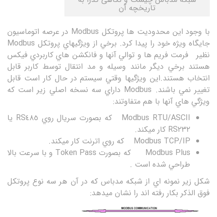
تاریخچه آن
با وجود اين محدوديت ها پروتکل Modbus در عرصه اتوماسيون
جايگاه ويژه خود را پيدا کرد. برخي از ويژگيهاي پروتکل Modbus
نظير فرمت فريم ها و توالي آنها و فانکشن هاي کاربردي فيکس
هستند برخي ديگر مانند وسيله و مد انتقال توسط کاربر قابل
انتخاب هستند.اين ويژگيها وقتي سيستم در حال کار است قابل
تغيير نمي باشند. Modbus داراي سه نسخه اصلي زير است که
ويژگي هاي آنها با هم متفاوتند:
Modbus RTU/ASCII که بصورت سريال روي RS٤٨٥ يا
RS٢٣٢ کار ميکند.
Modbus TCP/IP که روي اترنت کار ميکند.
Modbus Plus که بصورت Token Pass و با سرعت بالا
طراحي شده است .
شکل زير نمونه اي از شبکه مدباس که در آن هر سه نوع پروتکل
فوق الذکر بکار رفته اند را نشان ميدهد: