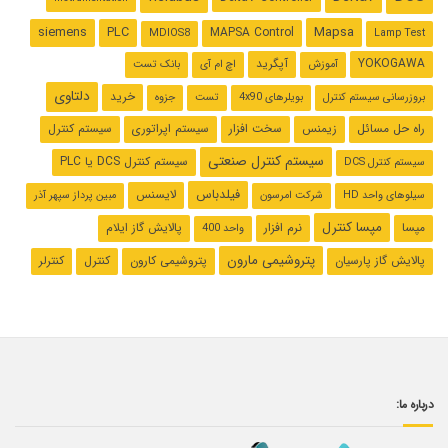
Mapsa
siemens
PLC
MAPSA Control
MDIOS8
Lamp Test
YOKOGAWA
آپگرید
آموزش
اچ ام آی
بانک تست
دلتاوی
خرید
بروزرسانی سیستم کنترل
بویلرهای 4x90
تست
جزوه
راه حل مسائل
زیمنس
سخت افزار
سیستم اپراتوری
سیستم کنترل
سیستم کنترل صنعتی
سیستم کنترل ‌DCS یا PLC
سیستم کنترل DCS
فیلدباس
لایسنس
سیلوهای واحد HD
شرکت امرسون
مبین پرداز سپهر آذر
مپسا کنترل
مپسا
نرم افزار
پالایش گاز ایلام
واحد 400
پتروشیمی مارون
پالایش گاز پارسیان
پتروشیمی کارون
کنترل
کنترلر
درباره ما: