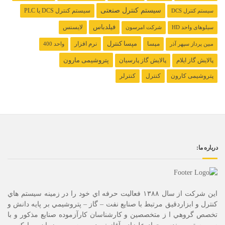
سیستم کنترل صنعتی
سیستم کنترل ‌DCS یا PLC
سیستم کنترل DCS
فیلدباس
لایسنس
سیلوهای واحد HD
شرکت امرسون
مپسا کنترل
مپسا
نرم افزار
مبین پرداز سپهر آذر
واحد 400
پتروشیمی مارون
پالایش گاز ایلام
پالایش گاز پارسیان
پتروشیمی کارون
کنترل
کنترلر
درباره ما:
این شرکت از سال ۱۳۸۸ فعاليت حرفه اي خود را در زمينه سيستم هاي
كنترل و ابزاردقيق مرتبط با صنايع نفت – گاز – پتروشيمي بر پايه دانش و
تخصص گروهي ا ز متخصصين و كارشناسان كارآزموده صنايع مذكور و با