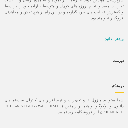
سرپرستي مهندس جواد عليزاده آغاز نموده و به مرور زمان و با كسب
تجربيات مفيد و انجام پروژه هاي كوچك و متوسط ، اراده خود را بر بسط
و گسترش فعاليت هاي خود گذارده و در اين راه از هيچ تلاش و مجاهدتي
فروگذار نخواهند بود.
بیشتر بدانید
فهرست
فروشگاه
شما میتوانید ماژول ها و تجهیزات و نرم افزار های کنترلی سیستم های
دلتاوی و یوکوگاوا و هیما و زیمنس (DELTAV YOKOGAWA , HIMA ,
SIEMENCE )را از فروشگاه خرید نمایید