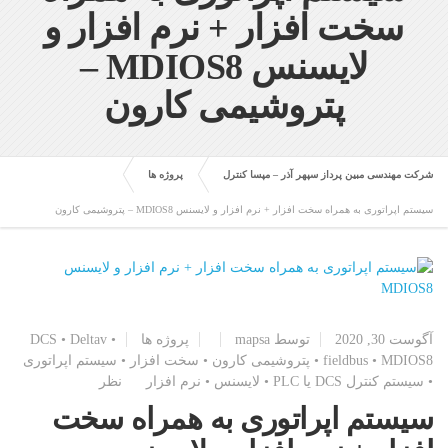
سخت افزار + نرم افزار و
لایسنس MDIOS8 –
پتروشیمی کارون
شرکت مهندسی مبین پرداز سپهر آذر – مپسا کنترل
پروژه ها
سیستم اپراتوری به همراه سخت افزار + نرم افزار و لایسنس MDIOS8 – پتروشیمی کارون
آگوست 30, 2020
توسط
mapsa
پروژه ها
•
Deltav
•
DCS
MDIOS8
•
fieldbus
•
پتروشیمی کارون
•
سخت افزار
•
سیستم اپراتوری
•
سیستم کنترل ‌DCS یا PLC
•
لایسنس
•
نرم افزار
نظر
سیستم اپراتوری به همراه سخت