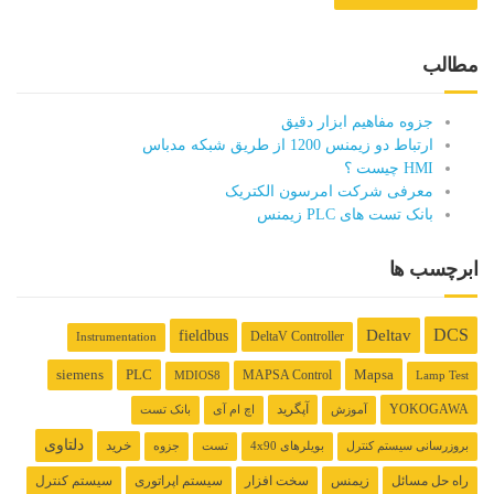
مطالب
جزوه مفاهیم ابزار دقیق
ارتباط دو زیمنس 1200 از طریق شبکه مدباس
HMI چیست ؟
معرفی شرکت امرسون الکتریک
بانک تست های PLC زیمنس
ابرچسب ها
DCS
fieldbus
Deltav
DeltaV Controller
Instrumentation
Mapsa
siemens
PLC
MAPSA Control
MDIOS8
Lamp Test
YOKOGAWA
آپگرید
آموزش
اچ ام آی
بانک تست
دلتاوی
خرید
بروزرسانی سیستم کنترل
بویلرهای 4x90
تست
جزوه
راه حل مسائل
زیمنس
سخت افزار
سیستم اپراتوری
سیستم کنترل