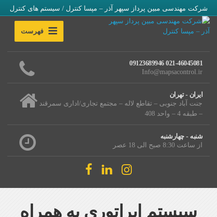
شرکت مهندسی مبین پرداز سپهر آذر – مپسا کنترل / سیستم های کنترل
فهرست
021-46045081 09123689946
Info@mapsacontrol.ir
ایران - تهران
جنت آباد جنوبی – تقاطع لاله – مجتمع تجاری/اداری سمرقند
– طبقه 4 – واحد 408
شنبه - چهارشنبه
از ساعت 8:30 صبح الی 18 عصر
سیستم اپراتوری به همراه