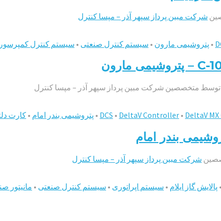
ین
شرکت مبین پرداز سپهر آذر – مپسا کنترل
D
•
پتروشیمی مارون
•
سیستم کنترل صنعتی
•
سیستم کنترل کمپرسور
DeltaV MX 
•
DeltaV Controller
•
DCS
•
پتروشیمی بندر امام
•
کارت دلت
صین
شرکت مبین پرداز سپهر آذر – مپسا کنترل
پالایش گاز ایلام
•
سیستم اپراتوری
•
سیستم کنترل صنعتی
•
مانیتور صن