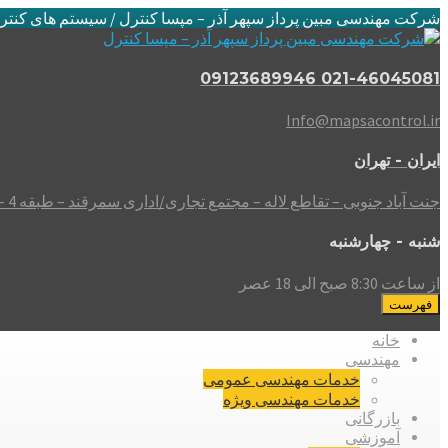
شرکت مهندسی مبین پرداز سپهر آذر – مپسا کنترل / سیستم های کنتر
021-46045081 09123689946
Info@mapsacontrol.ir
ایران - تهران
جنت آباد جنوبی – تقاطع لاله – مجتمع تجاری/اداری سمرقند – طبقه 4 – واحد 408
شنبه - چهارشنبه
از ساعت 8:30 صبح الی 18 عصر
فهرست
خانه
مهندسی
خدمات مهندسی عمومی
خدمات مهندسی ویژه
بازرگانی
آموزشی