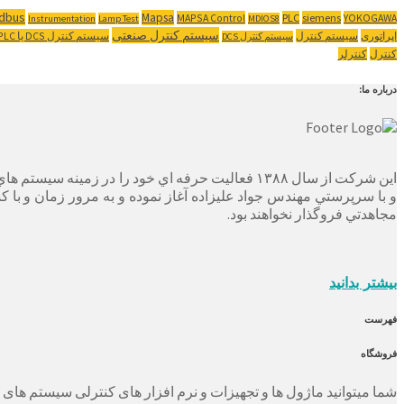
ldbus
Mapsa
MAPSA Control
PLC
siemens
YOKOGAWA
Instrumentation
Lamp Test
MDIOS8
سیستم کنترل صنعتی
اپراتوری
سیستم کنترل
سیستم کنترل ‌DCS یا PLC
سیستم کنترل DCS
کنترل
کنترلر
درباره ما:
این شرکت از سال ۱۳۸۸ فعاليت حرفه اي خود را در 
و با سرپرستي مهندس جواد عليزاده آغاز نموده و به مرور زمان و با 
مجاهدتي فروگذار نخواهند بود.
بیشتر بدانید
فهرست
فروشگاه
شما میتوانید ماژول ها و تجهیزات و نرم افزار های کنترلی سیستم های دلتاوی و یوکوگاوا و هیما و زیمنس (SIEMENCE