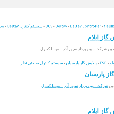
field
•
DeltaV Controller
•
Deltav
•
DCS
•
سیستم کنترل DeltaV
•
سیس
گاز ایلام
ین شرکت مبین پرداز سپهر آذر – مپسا کنترل
•
ESD
•
پالایش گاز پارسیان
•
سیستم کنترل صنعتی
نظر
ین
شرکت مبین پرداز سپهر آذر – مپسا کنترل
گاز ایلام