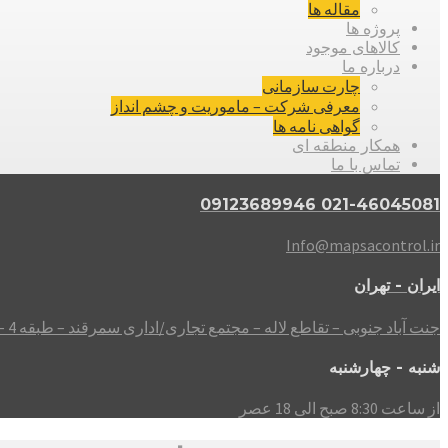
مقاله ها
پروژه ها
کالاهای موجود
درباره ما
چارت سازمانی
معرفی شرکت – ماموریت و چشم انداز
گواهی نامه ها
همکار منطقه ای
تماس با ما
021-46045081 09123689946
Info@mapsacontrol.ir
ایران - تهران
جنت آباد جنوبی – تقاطع لاله – مجتمع تجاری/اداری سمرقند – طبقه 4 – واحد 408
شنبه - چهارشنبه
از ساعت 8:30 صبح الی 18 عصر