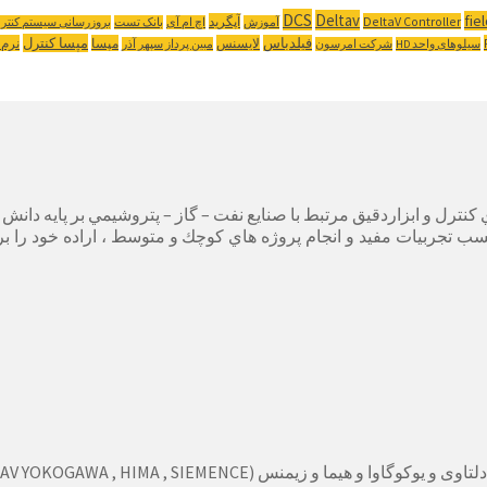
DCS
Deltav
fie
DeltaV Controller
آپگرید
آموزش
اچ ام آی
بانک تست
بروزرسانی سیستم کنتر
مپسا کنترل
فیلدباس
لایسنس
مپسا
نرم 
سیلوهای واحد HD
شرکت امرسون
مبین پرداز سپهر آذر
زمينه سيستم هاي كنترل و ابزاردقيق مرتبط با صنايع نفت – گاز – پتروشيمي ب
كسب تجربيات مفيد و انجام پروژه هاي كوچك و متوسط ، اراده خود را ب
DELTAV YOKOGAWA , HIMA ,  )را از فروشگاه خرید نمایید