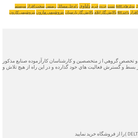
دلتاوی
خرید
راه حل مسائل
زیمنس
سخت افزار
سیستم
ل
بویلرهای 4x90
تست
جزوه
پتروشیمی مارون
افزار
پالایش گاز ایلام
پالایش گاز پارسیان
پتروشیمی کارون
واحد 400
ر پايه دانش و تخصص گروهي ا ز متخصصين و كارشناسان كارآزموده صنايع مذكور
ر بسط و گسترش فعاليت هاي خود گذارده و در اين راه از هيچ تلاش و