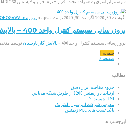
سیستم اپراتوری به همراه سخت افزار + نرم افزار و لایسنس MDIOS8 –
آگوست 30, 2020
آگوست 30, 2020
توسط
mapsa
پروژه ها
YOKOGAWA
بروزرسانی سیستم کنترل واحد 400 – پالایش گاز پارسیان
بروزرسانی سیستم کنترل واحد 400 –
پالایش گاز پارسیان
توسط متخص
صفحه
1
صفحه
2
مطالب
جزوه مفاهیم ابزار دقیق
ارتباط دو زیمنس 1200 از طریق شبکه مدباس
HMI چیست ؟
معرفی شرکت امرسون الکتریک
بانک تست های PLC زیمنس
ابرچسب ها