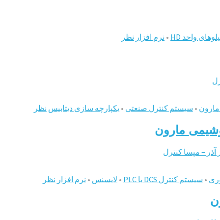
وهای واحد HD
•
نرم افزار
نظر
رل
مارون
•
سیستم کنترل صنعتی
•
یکپارچه سازی دیتابیس
نظر
آذر – مپسا کنترل
وری
•
سیستم کنترل ‌DCS یا PLC
•
لایسنس
•
نرم افزار
نظر