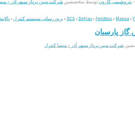
پتروشیمی کارون
توسط متخصصین
شرکت مبین پرداز سپهر آذر – مپس
•
Mapsa
•
fieldbus
•
Deltav
•
DCS
•
بروزرسانی سیستم کنترل
•
پالای
صین
شرکت مبین پرداز سپهر آذر – مپسا کنترل