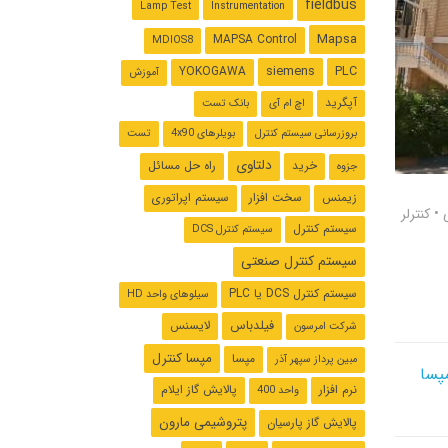
fieldbus
Lamp Test
Instrumentation
Mapsa
MAPSA Control
MDIOS8
siemens
PLC
YOKOGAWA
آموزش
آپگرید
اچ ام آی
بانک تست
بروزرسانی سیستم کنترل
بویلرهای 4x90
تست
دلتاوی
خرید
راه حل مسائل
جزوه
زیمنس
سخت افزار
سیستم اپراتوری
•
کنترلر
سیستم کنترل
سیستم کنترل DCS
سیستم کنترل صنعتی
سیستم کنترل ‌DCS یا PLC
سیلوهای واحد HD
فیلدباس
لایسنس
شرکت امرسون
مپسا کنترل
مپسا
مبین پرداز سپهر آذر
پسا
نرم افزار
پالایش گاز ایلام
واحد 400
پتروشیمی مارون
پالایش گاز پارسیان