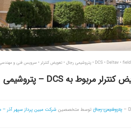
fiel
•
Deltav
•
DCS
•
پتروشیمی رجال
•
تعویض کنترلر
•
سرویس فنی و مهندسی
سرویس فنی و مهندسی – تعویض کنترلر مربوط به DCS – پتروشیمی
پتروشیمی رجال
توسط متخصصین
شرکت مبین پرداز سپهر آذر – م