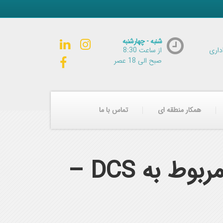
شنبه - چهارشنبه
داری
از ساعت 8:30
صبح الی 18 عصر
همکار منطقه ای
تماس با ما
سرویس فنی و مهندسی – تعویض کنترلر مربوط به DCS –