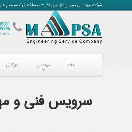
شرکت مهندسی مبین پرداز سپهر آذر – مپسا کنترل / سیستم های
45081
89946
ol.ir
خانه
مهندسی
بازرگانی