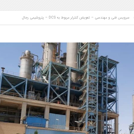
سرویس فنی و مهندسی – تعویض کنترلر مربوط به DCS – پتروشیمی رجال