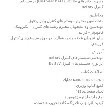
مدیریت داده های ماندگار
(Historian Data)
در سیستم
کنترل
DeltaV
مخاطبین
متخصصین محترم سیستم های کنترل و ابزاردقیق
مهندسین و دانشجویان محترم رشته های کنترل
–
الکترونیک
–
کامپیوتر
–
فرایند
سایر عزیزان علاقه مند به فعالیت در حوزه سیستم های کنترل
فرایندی
آموزش
مهندسی سیستم های کنترل
DeltaV
اپراتوری سیستم های کنترل
DeltaV
اطلاعات کتاب
6-88-5010-600-978
شابك:
قطع كتاب: وزيري
تعداد صفحات: 412
نوع جلد: جلد نرم(شوميز)
كيفيت اثر: چاپ تك رنگ، كاغذ تحرير، جلد ساده