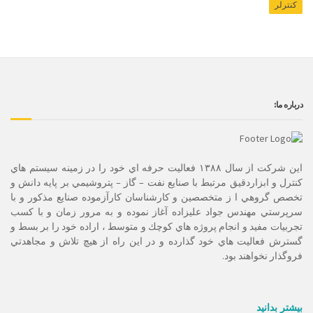
کنترلر
درباره ما:
این شرکت از سال ۱۳۸۸ فعاليت حرفه اي خود را در زمينه سيستم هاي
كنترل و ابزاردقيق مرتبط با صنايع نفت – گاز – پتروشيمي بر پايه دانش و
تخصص گروهي ا ز متخصصين و كارشناسان كارآزموده صنايع مذكور و با
سرپرستي مهندس جواد عليزاده آغاز نموده و به مرور زمان و با كسب
تجربيات مفيد و انجام پروژه هاي كوچك و متوسط ، اراده خود را بر بسط و
گسترش فعاليت هاي خود گذارده و در اين راه از هيچ تلاش و مجاهدتي
فروگذار نخواهند بود.
بیشتر بدانید