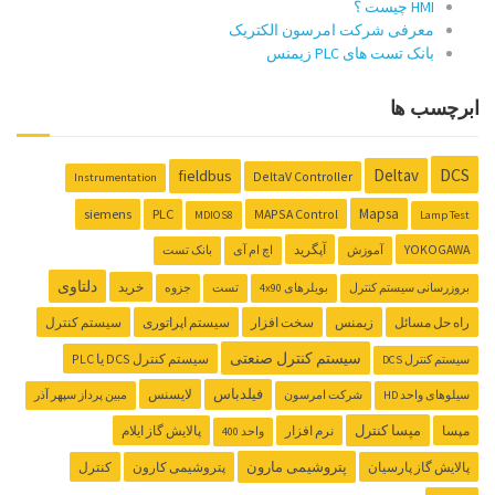
HMI چیست ؟
معرفی شرکت امرسون الکتریک
بانک تست های PLC زیمنس
ابرچسب ها
DCS
Deltav
fieldbus
DeltaV Controller
Instrumentation
Mapsa
siemens
PLC
MAPSA Control
MDIOS8
Lamp Test
YOKOGAWA
آپگرید
آموزش
اچ ام آی
بانک تست
دلتاوی
خرید
بروزرسانی سیستم کنترل
بویلرهای 4x90
تست
جزوه
راه حل مسائل
زیمنس
سخت افزار
سیستم اپراتوری
سیستم کنترل
سیستم کنترل صنعتی
سیستم کنترل ‌DCS یا PLC
سیستم کنترل DCS
فیلدباس
لایسنس
سیلوهای واحد HD
شرکت امرسون
مبین پرداز سپهر آذر
مپسا کنترل
مپسا
نرم افزار
پالایش گاز ایلام
واحد 400
پتروشیمی مارون
پالایش گاز پارسیان
پتروشیمی کارون
کنترل