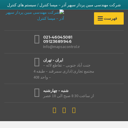
شرکت مهندسی مبین پرداز سپهر آذر – مپسا کنترل / سیستم های کنترل
فهرست
021-46045081
09123689946
Info@mapsacontrol.ir
ایران - تهران
جنت آباد جنوبی – تقاطع لاله –
مجتمع تجاری/اداری سمرقند – طبقه 4
– واحد 408
شنبه - چهارشنبه
از ساعت 8:30 صبح الی 18 عصر