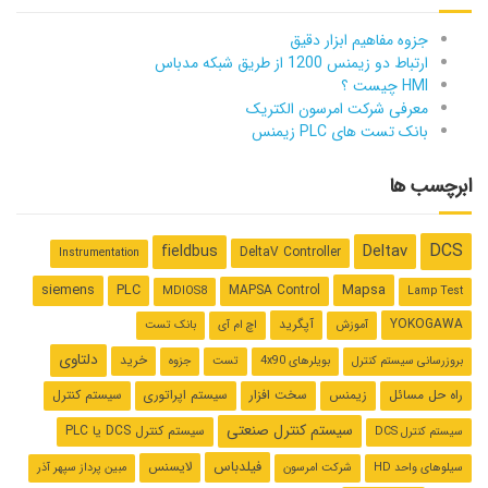
جزوه مفاهیم ابزار دقیق
ارتباط دو زیمنس 1200 از طریق شبکه مدباس
HMI چیست ؟
معرفی شرکت امرسون الکتریک
بانک تست های PLC زیمنس
ابرچسب ها
DCS
Deltav
fieldbus
DeltaV Controller
Instrumentation
Mapsa
siemens
PLC
MAPSA Control
MDIOS8
Lamp Test
YOKOGAWA
آپگرید
آموزش
اچ ام آی
بانک تست
دلتاوی
خرید
بروزرسانی سیستم کنترل
بویلرهای 4x90
تست
جزوه
راه حل مسائل
زیمنس
سخت افزار
سیستم اپراتوری
سیستم کنترل
سیستم کنترل صنعتی
سیستم کنترل ‌DCS یا PLC
سیستم کنترل DCS
فیلدباس
لایسنس
سیلوهای واحد HD
شرکت امرسون
مبین پرداز سپهر آذر