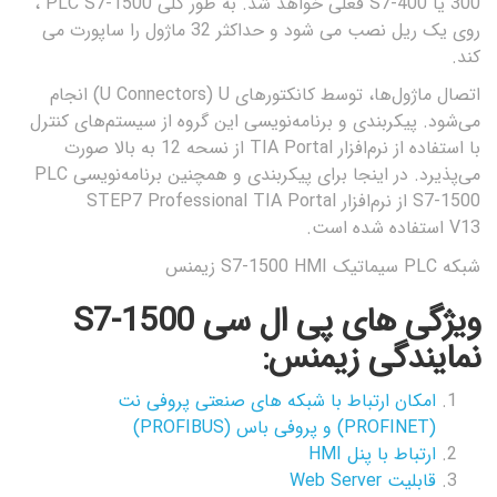
300
یا
S7-400
فعلی خواهد شد. به طور کلی PLC S7-1500 ،
روی یک ریل نصب می شود و حداکثر 32 ماژول را ساپورت می
کند.
اتصال ماژول‌ها، توسط کانکتورهای
U
(U Connectors)
انجام
می‌شود. پیکربندی و برنامه‌نویسی این گروه از سیستم‌های کنترل
با استفاده از نرم‌افزار
TIA Portal
از نسحه 12 به بالا صورت
می‌پذیرد. در اینجا برای پیکربندی و همچنین برنامه‌نویسی
PLC
S7-1500
از نرم‌افزار
STEP7 Professional TIA Portal
V13
استفاده شده است.
شبکه PLC سیماتیک S7-1500 HMI زیمنس
ویژگی های پی ال سی S7-1500
نمایندگی زیمنس:
امکان ارتباط با شبکه های صنعتی پروفی نت
(PROFINET) و پروفی باس (PROFIBUS)
ارتباط با پنل HMI
قابلیت Web Server