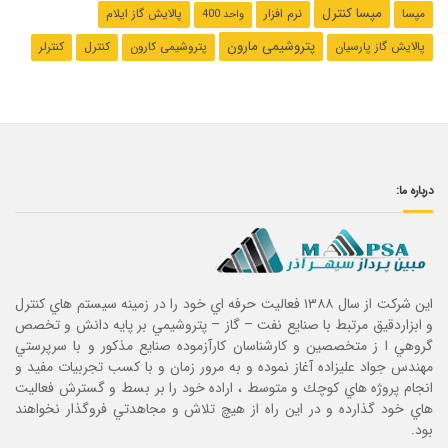
مپسا کنترل
مپسا
نرم افزار
پالایش گاز ایلام
واحد 400
پتروشیمی مارون
پالایش گاز پارسیان
پتروشیمی کارون
کنترل
کنترلر
درباره ما:
این شرکت از سال ۱۳۸۸ فعاليت حرفه اي خود را در زمينه سيستم هاي كنترل
و ابزاردقيق مرتبط با صنايع نفت – گاز – پتروشيمي بر پايه دانش و تخصص
گروهي ا ز متخصصين و كارشناسان كارآزموده صنايع مذكور و با سرپرستي
مهندس جواد عليزاده آغاز نموده و به مرور زمان و با كسب تجربيات مفيد و
انجام پروژه هاي كوچك و متوسط ، اراده خود را بر بسط و گسترش فعاليت
هاي خود گذارده و در اين راه از هيچ تلاش و مجاهدتي فروگذار نخواهند
بود.