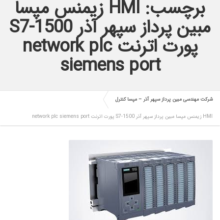
برچسب: HMI زیمنس مپسا
مبین پرداز سپهر آذر S7-1500
پورت اترنت network plc
siemens port
شرکت مهندسی مبین پرداز سپهر آذر – مپسا کنترل
HMI زیمنس مپسا مبین پرداز سپهر آذر S7-1500 پورت اترنت network plc siemens port