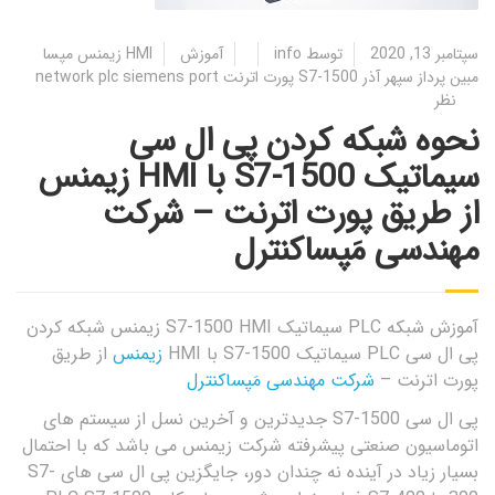
سپتامبر 13, 2020
توسط
info
آموزش
HMI زیمنس مپسا
مبین پرداز سپهر آذر S7-1500 پورت اترنت network plc siemens port
نظر
نحوه شبکه‌ کردن پی ال سی
سیماتیک S7-1500 با HMI زیمنس
از طریق پورت اترنت – شرکت
مهندسی مَپساکنترل
آموزش شبکه PLC سیماتیک S7-1500 HMI زیمنس شبکه‌ کردن
پی ال سی PLC سیماتیک S7-1500 با HMI
زیمنس
از طریق
پورت اترنت –
شرکت مهندسی مَپساکنترل
پی ال سی
S7-1500
جدیدترین و آخرین نسل از سیستم های
اتوماسیون صنعتی پیشرفته شرکت زیمنس می باشد که با احتمال
بسیار زیاد در آینده نه چندان دور، جایگزین پی ال سی های
S7-