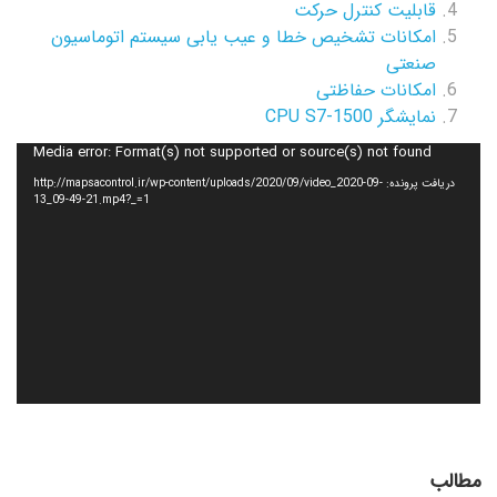
قابلیت کنترل حرکت
امکانات تشخیص خطا و عیب یابی سیستم اتوماسیون
صنعتی
امکانات حفاظتی
نمایشگر CPU S7-1500
نمایشگر
Media error: Format(s) not supported or source(s) not found
ویدیو
دریافت پرونده: http://mapsacontrol.ir/wp-content/uploads/2020/09/video_2020-09-
13_09-49-21.mp4?_=1
مطالب