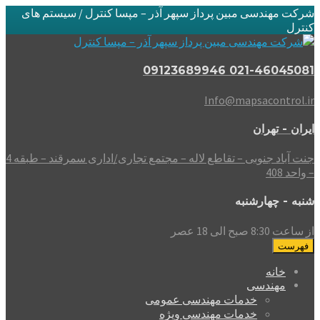
شرکت مهندسی مبین پرداز سپهر آذر – مپسا کنترل / سیستم های
کنترل
021-46045081 09123689946
Info@mapsacontrol.ir
ایران - تهران
جنت آباد جنوبی – تقاطع لاله – مجتمع تجاری/اداری سمرقند – طبقه 4
– واحد 408
شنبه - چهارشنبه
از ساعت 8:30 صبح الی 18 عصر
فهرست
خانه
مهندسی
خدمات مهندسی عمومی
خدمات مهندسی ویژه