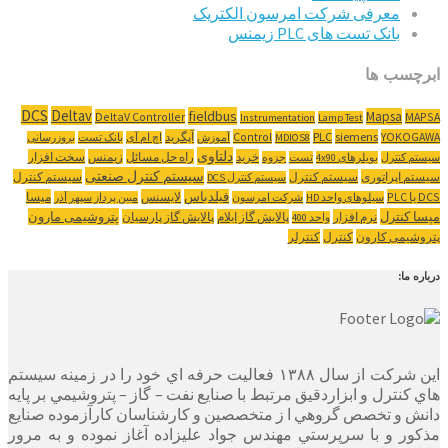
معرفی شرکت امرسون الکتریک
بانک تست های PLC زیمنس
ابرچسب ها
DCS
Deltav
fieldbus
Mapsa
DeltaV Controller
MAPSA
Instrumentation
Lamp Test
YOKOGAWA
siemens
PLC
Control
آپگرید
MDIOS8
آموزش
اچ ام آی
بانک تست
بروزرسانی
دلتاوی
خرید
راه حل مسائل
زیمنس
سخت افزار
سیستم کنترل
بویلرهای 4x90
تست
جزوه
سیستم کنترل صنعتی
سیستم اپراتوری
سیستم کنترل
سیستم کنترل
سیستم کنترل DCS
‌DCS یا PLC
فیلدباس
لایسنس
مپسا
سیلوهای واحد HD
شرکت امرسون
مبین پرداز سپهر آذر
مپسا کنترل
پتروشیمی مارون
نرم افزار
پالایش گاز ایلام
پالایش گاز پارسیان
واحد 400
پتروشیمی کارون
کنترل
کنترلر
درباره ما:
این شرکت از سال ۱۳۸۸ فعاليت حرفه اي خود را در زمينه سيستم
هاي كنترل و ابزاردقيق مرتبط با صنايع نفت – گاز – پتروشيمي بر پايه
دانش و تخصص گروهي ا ز متخصصين و كارشناسان كارآزموده صنايع
مذكور و با سرپرستي مهندس جواد عليزاده آغاز نموده و به مرور