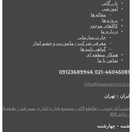
بازرگانی
آموزشی
مقاله ها
پروژه ها
کالاهای موجود
درباره ما
چارت سازمانی
معرفی شرکت – ماموریت و چشم انداز
گواهی نامه ها
همکار منطقه ای
تماس با ما
021-46045081 09123689946
Info@mapsacontrol.ir
ایران - تهران
جنت آباد جنوبی – تقاطع لاله – مجتمع تجاری/اداری سمرقند – طبقه 4
– واحد 408
شنبه - چهارشنبه