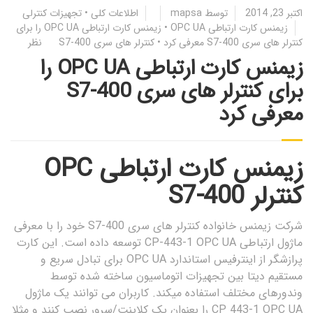
اکتبر 23, 2014
توسط
mapsa
اطلاعات کلی
•
تجهیزات کنترلی
زیمنس کارت ارتباطی OPC UA
•
زیمنس کارت ارتباطی OPC UA را برای
کنترلر های سری S7-400 معرفی کرد
•
کنترلر های سری S7-400
نظر
زیمنس کارت ارتباطی OPC UA را
برای کنترلر های سری S7-400
معرفی کرد
زیمنس کارت ارتباطی OPC
کنترلر S7-400
شرکت زیمنس خانواده کنترلر های سری S7-400 خود را با معرفی
ماژول ارتباطی CP-443-1 OPC UA توسعه داده است. این کارت
پرازشگر از اینترفیس استاندارد OPC UA برای تبادل سریع و
مستقیم دیتا بین تجهیزات اتوماسیون ساخته شده توسط
وندورهای مختلف استفاده میکند. کاربران می توانند یک ماژول
CP 443-1 OPC UA را بعنوان یک کلاینت/سرور نصب کنند و مثلا