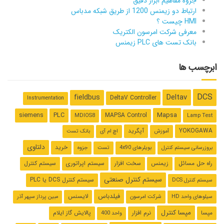
جزوه مفاهیم ابزار دقیق
ارتباط دو زیمنس 1200 از طریق شبکه مدباس
HMI چیست ؟
معرفی شرکت امرسون الکتریک
بانک تست های PLC زیمنس
ابرچسب ها
DCS
Deltav
fieldbus
DeltaV Controller
Instrumentation
Mapsa
siemens
PLC
MAPSA Control
MDIOS8
Lamp Test
YOKOGAWA
آپگرید
آموزش
اچ ام آی
بانک تست
دلتاوی
خرید
بروزرسانی سیستم کنترل
بویلرهای 4x90
تست
جزوه
راه حل مسائل
زیمنس
سخت افزار
سیستم اپراتوری
سیستم کنترل
سیستم کنترل صنعتی
سیستم کنترل ‌DCS یا PLC
سیستم کنترل DCS
فیلدباس
لایسنس
سیلوهای واحد HD
شرکت امرسون
مبین پرداز سپهر آذر
مپسا کنترل
مپسا
نرم افزار
پالایش گاز ایلام
واحد 400