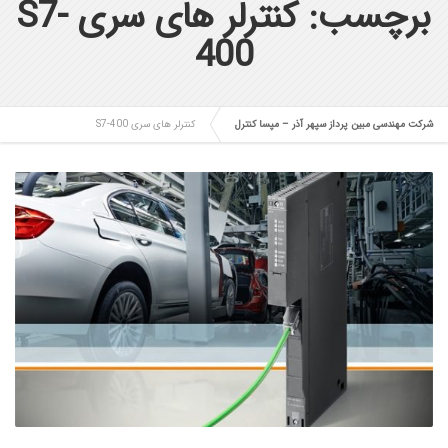
برچسب: کنترلر های سری S7-
400
شرکت مهندسی مبین پرداز سپهر آذر – مپسا کنترل
کنترلر های سری S7-400