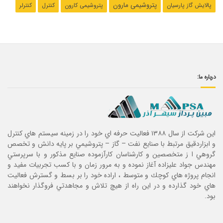
پتروشیمی مارون
پالایش گاز پارسیان
پتروشیمی کارون
کنترل
کنترلر
درباره ما:
این شرکت از سال ۱۳۸۸ فعاليت حرفه اي خود را در زمينه سيستم هاي كنترل
و ابزاردقيق مرتبط با صنايع نفت – گاز – پتروشيمي بر پايه دانش و تخصص
گروهي ا ز متخصصين و كارشناسان كارآزموده صنايع مذكور و با سرپرستي
مهندس جواد عليزاده آغاز نموده و به مرور زمان و با كسب تجربيات مفيد و
انجام پروژه هاي كوچك و متوسط ، اراده خود را بر بسط و گسترش فعاليت
هاي خود گذارده و در اين راه از هيچ تلاش و مجاهدتي فروگذار نخواهند
بود.