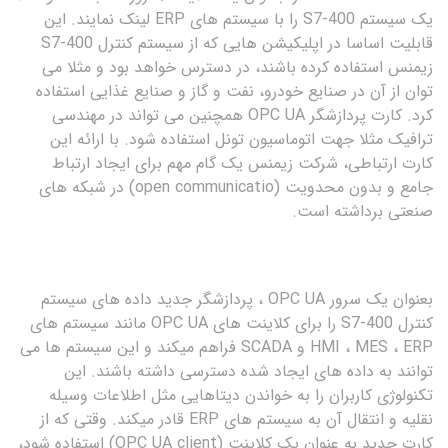
یک سیستم S7-400 را با سیستم های ERP لینک نمایند. این
قابلیت اساسا در اپلیکیشن هایی که از سیستم کنترل S7-400
زیمنس استفاده کرده باشند، در دسترس خواهد بود و مثلا می
توان از آن در صنایع خودرو، نفت و گاز و صنایع غذایی استفاده
کرد. کارت پردازشگر OPC UA همچنین می تواند در مهندسی
ترافیک مثلا جهت اتوماسیون تونل استفاده شود. با ارائه این
کارت ارتباطی، شرکت زیمنس یک گام مهم برای ایجاد ارتباط
جامع و بدون محدویت (open communicatio) در شبکه های
صنعتی برداشته است.
بعنوان یک سرور OPC UA ، پردازشگر جدید داده های سیستم
کنترل S7-400 را برای کلاینت های OPC UA مانند سیستم های
HMI ، MES ، ERP و SCADA فراهم میکند و این سیستم ها می
توانند به داده های ایجاد شده دسترسی داشته باشند. این
تکنولوژی کاربران را به خواندن دیتاهایی مثل اطلاعات وسیله
نقلیه و انتقال آن به سیستم های ERP قادر میکند. وقتی که از
کارت جدید به عنوان یک کلاینت (OPC UA client) استفاده شود،