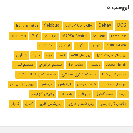
ابرچسب ها
DCS
Deltav
fieldbus
DeltaV Controller
Instrumentation
Mapsa
siemens
PLC
MAPSA Control
MDIOS8
Lamp Test
YOKOGAWA
آپگرید
آموزش
اچ ام آی
بانک تست
دلتاوی
خرید
بروزرسانی سیستم کنترل
بویلرهای 4x90
تست
جزوه
راه حل مسائل
زیمنس
سخت افزار
سیستم اپراتوری
سیستم کنترل
سیستم کنترل صنعتی
سیستم کنترل ‌DCS یا PLC
سیستم کنترل DCS
فیلدباس
لایسنس
سیلوهای واحد HD
شرکت امرسون
مبین پرداز سپهر آذر
مپسا کنترل
مپسا
نرم افزار
پالایش گاز ایلام
واحد 400
پتروشیمی مارون
پالایش گاز پارسیان
پتروشیمی کارون
کنترل
کنترلر