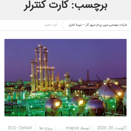
برچسب: کارت کنترلر
شرکت مهندسی مبین پرداز سپهر آذر – مپسا کنترل
کارت کنترلر
آگوست 30, 2020
توسط
mapsa
پروژه ها
DeltaV
•
DCS