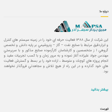
درباره ما:
این شرکت از سال ۱۳۸۸ فعاليت حرفه اي خود را در زمينه سيستم هاي كنترل
و ابزاردقيق مرتبط با صنايع نفت – گاز – پتروشيمي بر پايه دانش و تخصص
گروهي ا ز متخصصين و كارشناسان كارآزموده صنايع مذكور و با سرپرستي
مهندس جواد عليزاده آغاز نموده و به مرور زمان و با كسب تجربيات مفيد و
انجام پروژه هاي كوچك و متوسط ، اراده خود را بر بسط و گسترش فعاليت
هاي خود گذارده و در اين راه از هيچ تلاش و مجاهدتي فروگذار نخواهند
بود.
بیشتر بدانید
فهرست