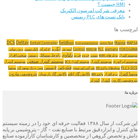
HMI چیست ؟
معرفی شرکت امرسون الکتریک
بانک تست های PLC زیمنس
ابرچسب ها
DCS
Deltav
fieldbus
Mapsa
DeltaV Controller
MAPSA
Instrumentation
Lamp Test
YOKOGAWA
siemens
PLC
Control
آپگرید
MDIOS8
آموزش
اچ ام آی
بانک تست
بروزرسانی
دلتاوی
خرید
راه حل مسائل
زیمنس
سخت افزار
سیستم کنترل
بویلرهای 4x90
تست
جزوه
سیستم کنترل صنعتی
سیستم اپراتوری
سیستم کنترل
سیستم کنترل
سیستم کنترل DCS
‌DCS یا PLC
فیلدباس
لایسنس
مپسا
سیلوهای واحد HD
شرکت امرسون
مبین پرداز سپهر آذر
مپسا کنترل
پتروشیمی مارون
نرم افزار
پالایش گاز ایلام
پالایش گاز پارسیان
واحد 400
پتروشیمی کارون
کنترل
کنترلر
درباره ما:
این شرکت از سال ۱۳۸۸ فعاليت حرفه اي خود را در زمينه سيستم
هاي كنترل و ابزاردقيق مرتبط با صنايع نفت – گاز – پتروشيمي بر پايه
دانش و تخصص گروهي ا ز متخصصين و كارشناسان كارآزموده صنايع