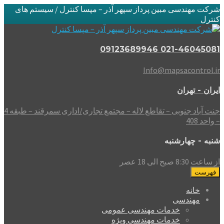
شرکت مهندسی مبین پرداز سپهر آذر – مپسا کنترل / سیستم های
کنترل
021-46045081 09123689946
Info@mapsacontrol.ir
ایران - تهران
جنت آباد جنوبی – تقاطع لاله – مجتمع تجاری/اداری سمرقند – طبقه 4
– واحد 408
شنبه - چهارشنبه
از ساعت 8:30 صبح الی 18 عصر
فهرست
خانه
مهندسی
خدمات مهندسی عمومی
خدمات مهندسی ویژه