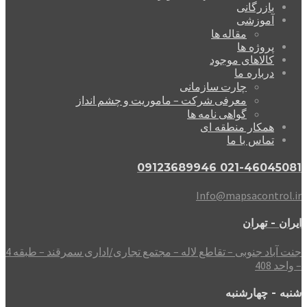
بازرگانی
آموزشی
مقاله ها
پروژه ها
کالاهای موجود
درباره ما
چارت سازمانی
معرفی شرکت – ماموریت و چشم انداز
گواهی نامه ها
همکار منطقه ای
تماس با ما
021-46045081 09123689946
Info@mapsacontrol.ir
ایران - تهران
جنت آباد جنوبی – تقاطع لاله – مجتمع تجاری/اداری سمرقند – طبقه 4
– واحد 408
شنبه - چهارشنبه