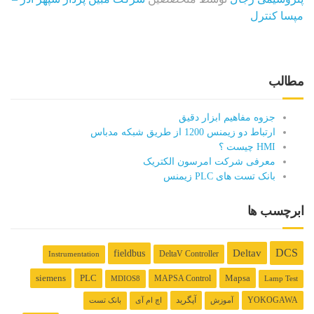
مپسا کنترل
مطالب
جزوه مفاهیم ابزار دقیق
ارتباط دو زیمنس 1200 از طریق شبکه مدباس
HMI چیست ؟
معرفی شرکت امرسون الکتریک
بانک تست های PLC زیمنس
ابرچسب ها
DCS
fieldbus
Deltav
DeltaV Controller
Instrumentation
Mapsa
siemens
PLC
MAPSA Control
MDIOS8
Lamp Test
YOKOGAWA
آپگرید
آموزش
اچ ام آی
بانک تست