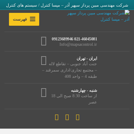
شرکت مهندسی مبین پرداز سپهر آذر – مپسا کنترل / سیستم های کنترل
فهرست
021-46045081 09123689946
Info@mapsacontrol.ir
ایران - تهران
جنت آباد جنوبی – تقاطع لاله
– مجتمع تجاری/اداری سمرقند –
طبقه 4 – واحد 408
شنبه - چهارشنبه
از ساعت 8:30 صبح الی 18
عصر