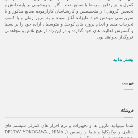
كنترل و ابزاردقيق مرتبط با صنايع نفت – گاز – پتروشيمي بر پايه دانش و
تخصص گروهي ا ز متخصصين و كارشناسان كارآزموده صنايع مذكور و با
سرپرستي مهندس جواد عليزاده آغاز نموده و به مرور زمان و با كسب
تجربيات مفيد و انجام پروژه هاي كوچك و متوسط ، اراده خود را بر بسط
و گسترش فعاليت هاي خود گذارده و در اين راه از هيچ تلاش و مجاهدتي
فروگذار نخواهند بود.
بیشتر بدانید
فهرست
فروشگاه
شما میتوانید ماژول ها و تجهیزات و نرم افزار های کنترلی سیستم های
دلتاوی و یوکوگاوا و هیما و زیمنس (DELTAV YOKOGAWA , HIMA ,