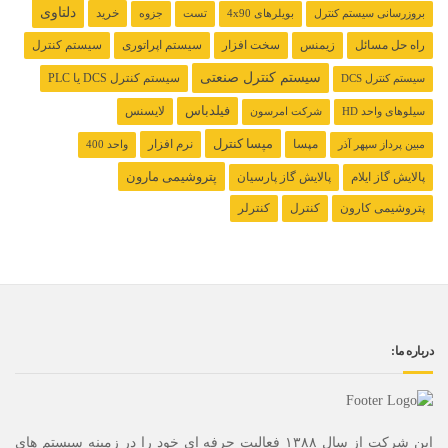
دلتاوی
خرید
بروزرسانی سیستم کنترل
بویلرهای 4x90
تست
جزوه
راه حل مسائل
زیمنس
سخت افزار
سیستم اپراتوری
سیستم کنترل
سیستم کنترل صنعتی
سیستم کنترل ‌DCS یا PLC
سیستم کنترل DCS
فیلدباس
لایسنس
سیلوهای واحد HD
شرکت امرسون
مپسا کنترل
مپسا
نرم افزار
مبین پرداز سپهر آذر
واحد 400
پتروشیمی مارون
پالایش گاز ایلام
پالایش گاز پارسیان
پتروشیمی کارون
کنترل
کنترلر
درباره ما:
این شرکت از سال ۱۳۸۸ فعاليت حرفه اي خود را در زمينه سيستم هاي