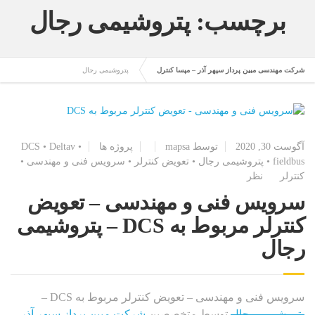
برچسب: پتروشیمی رجال
شرکت مهندسی مبین پرداز سپهر آذر – مپسا کنترل
پتروشیمی رجال
آگوست 30, 2020
توسط
mapsa
پروژه ها
•
Deltav
•
DCS
fieldbus
•
پتروشیمی رجال
•
تعویض کنترلر
•
سرویس فنی و مهندسی
•
کنترلر
نظر
سرویس فنی و مهندسی – تعویض
کنترلر مربوط به DCS – پتروشیمی
رجال
سرویس فنی و مهندسی – تعویض کنترلر مربوط به DCS –
پتروشیمی رجال
توسط متخصصین
شرکت مبین پرداز سپهر آذر –