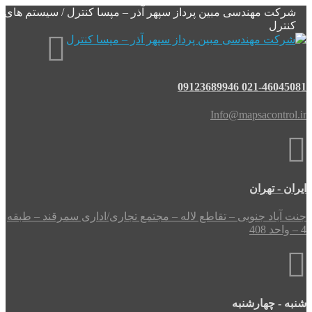
کت مهندسی مبین پرداز سپهر آذر – مپسا کنترل / سیستم های
ترل
021-46045081 091
Info@mapsacontr
 - تهران
باد جنوبی – تقاطع لاله – مجتمع تجاری/اداری سمرقند – طبقه
- چهارشنبه