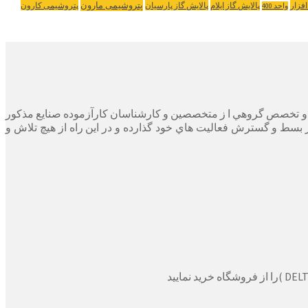
پتروشیمی مارون
افزار
پالایش گاز ایلام
پالایش گاز پارسیان
پتروشیمی کارون
واحد 400
ر پايه دانش و تخصص گروهي ا ز متخصصين و كارشناسان كارآزموده صنايع مذكور
ر بسط و گسترش فعاليت هاي خود گذارده و در اين راه از هيچ تلاش و