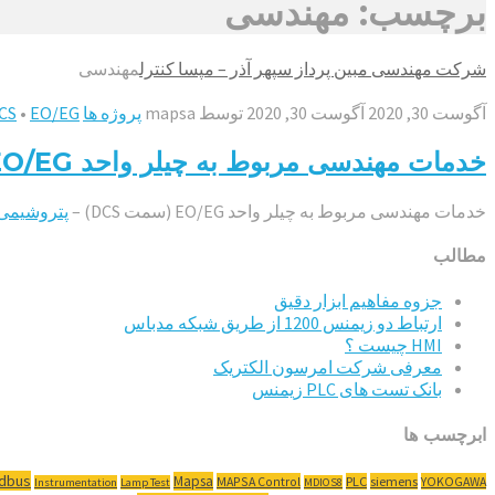
برچسب: مهندسی
شرکت مهندسی مبین پرداز سپهر آذر – مپسا کنترل
مهندسی
آگوست 30, 2020
آگوست 30, 2020
توسط
mapsa
پروژه ها
EO/EG
•
CS
خدمات مهندسی مربوط به چیلر واحد EO/EG (سمت DCS) – پتروشیمی مارون
خدمات مهندسی مربوط به چیلر واحد EO/EG (سمت DCS) –
پتروشیمی
مطالب
جزوه مفاهیم ابزار دقیق
ارتباط دو زیمنس 1200 از طریق شبکه مدباس
HMI چیست ؟
معرفی شرکت امرسون الکتریک
بانک تست های PLC زیمنس
ابرچسب ها
ldbus
Mapsa
MAPSA Control
PLC
siemens
YOKOGAWA
Instrumentation
Lamp Test
MDIOS8