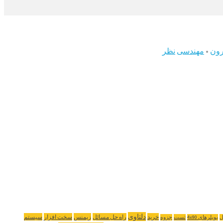
رون
•
مهندسی
نظر
دلتاوی
خرید
راه حل مسائل
زیمنس
سخت افزار
سیستم
ل
بویلرهای 4x90
تست
جزوه