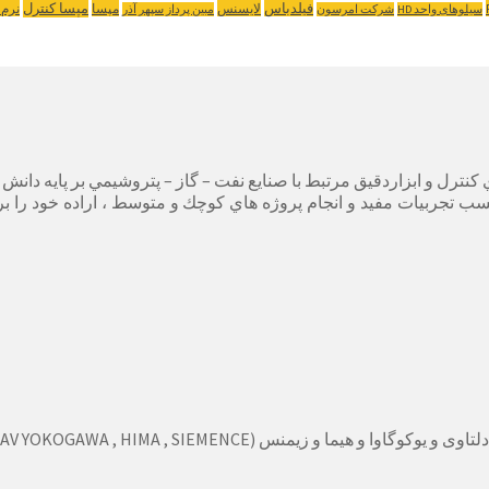
مپسا کنترل
فیلدباس
لایسنس
مپسا
نرم 
سیلوهای واحد HD
شرکت امرسون
مبین پرداز سپهر آذر
زمينه سيستم هاي كنترل و ابزاردقيق مرتبط با صنايع نفت – گاز – پتروشيمي ب
كسب تجربيات مفيد و انجام پروژه هاي كوچك و متوسط ، اراده خود را ب
DELTAV YOKOGAWA , HIMA ,  )را از فروشگاه خرید نمایید