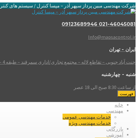
شرکت مهندسی مبین پرداز سپهر آذر – مپسا کنترل / سیستم های کنتر
021-46045081 09123689946
Info@mapsacontrol.ir
ایران - تهران
جنت آباد جنوبی – تقاطع لاله – مجتمع تجاری/اداری سمرقند – طبقه 4 – واحد 408
شنبه - چهارشنبه
از ساعت 8:30 صبح الی 18 عصر
فهرست
خانه
مهندسی
خدمات مهندسی عمومی
خدمات مهندسی ویژه
بازرگانی
آموزشی