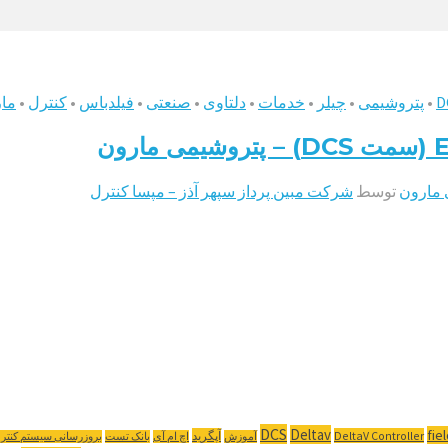
D
•
پتروشیمی
•
چیلر
•
خدمات
•
دلتاوی
•
صنعتی
•
فیلدباس
•
کنترل
•
ما
 مارون
توسط
شرکت مبین پرداز سپهر آذز – مپسا کنترل
DCS
Deltav
fie
DeltaV Controller
آپگرید
آموزش
اچ ام آی
بانک تست
بروزرسانی سیستم کنتر