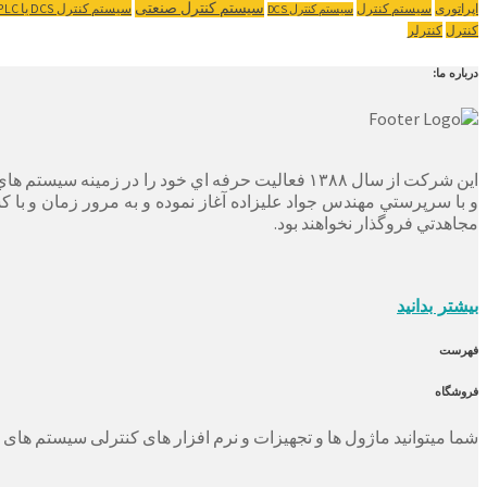
سیستم کنترل صنعتی
اپراتوری
سیستم کنترل
سیستم کنترل ‌DCS یا PLC
سیستم کنترل DCS
کنترل
کنترلر
درباره ما:
این شرکت از سال ۱۳۸۸ فعاليت حرفه اي خود را در 
و با سرپرستي مهندس جواد عليزاده آغاز نموده و به مرور زمان و با 
مجاهدتي فروگذار نخواهند بود.
بیشتر بدانید
فهرست
فروشگاه
شما میتوانید ماژول ها و تجهیزات و نرم افزار های کنترلی سیستم های دلتاوی و یوکوگاوا و هیما و زیمنس (SIEMENCE