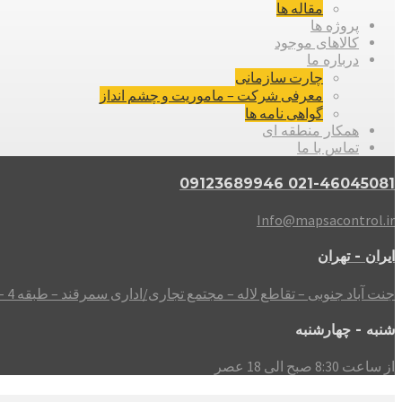
مقاله ها
پروژه ها
کالاهای موجود
درباره ما
چارت سازمانی
معرفی شرکت – ماموریت و چشم انداز
گواهی نامه ها
همکار منطقه ای
تماس با ما
021-46045081 09123689946
Info@mapsacontrol.ir
ایران - تهران
جنت آباد جنوبی – تقاطع لاله – مجتمع تجاری/اداری سمرقند – طبقه 4 – واحد 408
شنبه - چهارشنبه
از ساعت 8:30 صبح الی 18 عصر