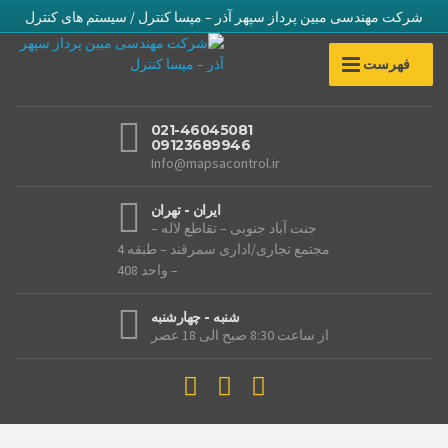
شرکت مهندسی مبین پرداز سپهر آذر – مپسا کنترل / سیستم های کنترل
فهرست
021-46045081
09123689946
Info@mapsacontrol.ir
ایران - تهران
جنت آباد جنوبی – تقاطع لاله –
مجتمع تجاری/اداری سمرقند – طبقه 4
– واحد 408
شنبه - چهارشنبه
از ساعت 8:30 صبح الی 18 عصر