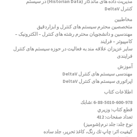
مدیریت داده های ماندگار
(Historian Data)
در سیستم
کنترل
DeltaV
مخاطبین
متخصصین محترم سیستم های کنترل و ابزاردقیق
مهندسین و دانشجویان محترم رشته های کنترل
–
الکترونیک
–
کامپیوتر
–
فرایند
سایر عزیزان علاقه مند به فعالیت در حوزه سیستم های کنترل
فرایندی
آموزش
مهندسی سیستم های کنترل
DeltaV
اپراتوری سیستم های کنترل
DeltaV
اطلاعات کتاب
6-88-5010-600-978
شابك:
قطع كتاب: وزيري
تعداد صفحات: 412
نوع جلد: جلد نرم(شوميز)
كيفيت اثر: چاپ تك رنگ، كاغذ تحرير، جلد ساده