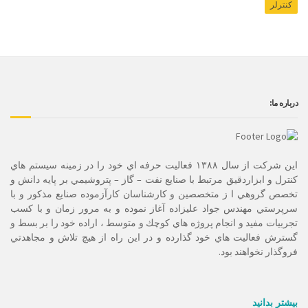
کنترلر
درباره ما:
این شرکت از سال ۱۳۸۸ فعاليت حرفه اي خود را در زمينه سيستم هاي
كنترل و ابزاردقيق مرتبط با صنايع نفت – گاز – پتروشيمي بر پايه دانش و
تخصص گروهي ا ز متخصصين و كارشناسان كارآزموده صنايع مذكور و با
سرپرستي مهندس جواد عليزاده آغاز نموده و به مرور زمان و با كسب
تجربيات مفيد و انجام پروژه هاي كوچك و متوسط ، اراده خود را بر بسط و
گسترش فعاليت هاي خود گذارده و در اين راه از هيچ تلاش و مجاهدتي
فروگذار نخواهند بود.
بیشتر بدانید