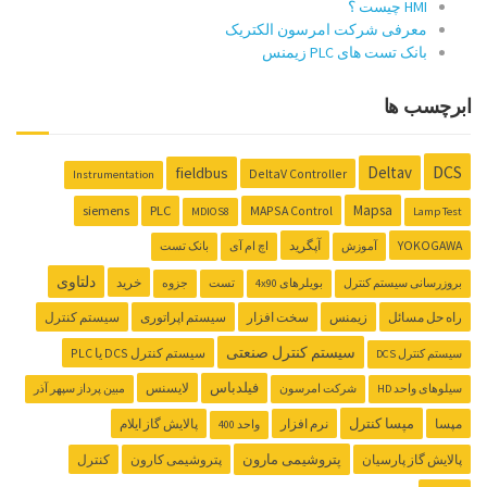
HMI چیست ؟
معرفی شرکت امرسون الکتریک
بانک تست های PLC زیمنس
ابرچسب ها
DCS
Deltav
fieldbus
DeltaV Controller
Instrumentation
Mapsa
siemens
PLC
MAPSA Control
MDIOS8
Lamp Test
YOKOGAWA
آپگرید
آموزش
اچ ام آی
بانک تست
دلتاوی
خرید
بروزرسانی سیستم کنترل
بویلرهای 4x90
تست
جزوه
راه حل مسائل
زیمنس
سخت افزار
سیستم اپراتوری
سیستم کنترل
سیستم کنترل صنعتی
سیستم کنترل ‌DCS یا PLC
سیستم کنترل DCS
فیلدباس
لایسنس
سیلوهای واحد HD
شرکت امرسون
مبین پرداز سپهر آذر
مپسا کنترل
مپسا
نرم افزار
پالایش گاز ایلام
واحد 400
پتروشیمی مارون
پالایش گاز پارسیان
پتروشیمی کارون
کنترل