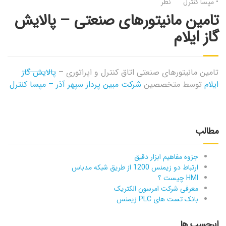
•
مپسا کنترل
نظر
تامین مانیتورهای صنعتی – پالایش
گاز ایلام
تامین مانیتورهای صنعتی اتاق کنترل و اپراتوری –
پالایش گاز
ایلام
توسط متخصصین
شرکت مبین پرداز سپهر آذر – مپسا کنترل
مطالب
جزوه مفاهیم ابزار دقیق
ارتباط دو زیمنس 1200 از طریق شبکه مدباس
HMI چیست ؟
معرفی شرکت امرسون الکتریک
بانک تست های PLC زیمنس
ابرچسب ها