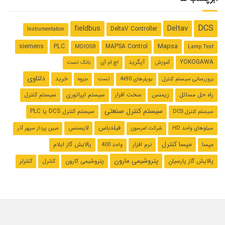
DCS
Deltav
fieldbus
DeltaV Controller
Instrumentation
Mapsa
siemens
PLC
MAPSA Control
MDIOS8
Lamp Test
YOKOGAWA
آپگرید
آموزش
اچ ام آی
بانک تست
دلتاوی
خرید
بروزرسانی سیستم کنترل
بویلرهای 4x90
تست
جزوه
راه حل مسائل
زیمنس
سخت افزار
سیستم اپراتوری
سیستم کنترل
سیستم کنترل صنعتی
سیستم کنترل ‌DCS یا PLC
سیستم کنترل DCS
فیلدباس
لایسنس
سیلوهای واحد HD
شرکت امرسون
مبین پرداز سپهر آذر
مپسا کنترل
مپسا
نرم افزار
پالایش گاز ایلام
واحد 400
پتروشیمی مارون
پالایش گاز پارسیان
پتروشیمی کارون
کنترل
کنترلر