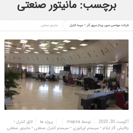
برچسب: مانیتور صنعتی
شرکت مهندسی مبین پرداز سپهر آذر – مپسا کنترل
مانیتور صنعتی
آگوست 30, 2020
توسط
mapsa
پروژه ها
اتاق کنترل
•
پالایش گاز ایلام
•
سیستم اپراتوری
•
سیستم کنترل صنعتی
•
مانیتور صنعتی