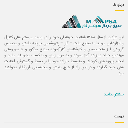
درباره ما:
این شرکت از سال ۱۳۸۸ فعاليت حرفه اي خود را در زمينه سيستم هاي كنترل
و ابزاردقيق مرتبط با صنايع نفت – گاز – پتروشيمي بر پايه دانش و تخصص
گروهي ا ز متخصصين و كارشناسان كارآزموده صنايع مذكور و با سرپرستي
مهندس جواد عليزاده آغاز نموده و به مرور زمان و با كسب تجربيات مفيد و
انجام پروژه هاي كوچك و متوسط ، اراده خود را بر بسط و گسترش فعاليت
هاي خود گذارده و در اين راه از هيچ تلاش و مجاهدتي فروگذار نخواهند
بود.
بیشتر بدانید
فهرست