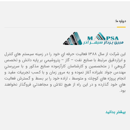
درباره ما:
این شرکت از سال ۱۳۸۸ فعاليت حرفه اي خود را در زمينه سيستم هاي كنترل
و ابزاردقيق مرتبط با صنايع نفت – گاز – پتروشيمي بر پايه دانش و تخصص
گروهي ا ز متخصصين و كارشناسان كارآزموده صنايع مذكور و با سرپرستي
مهندس جواد عليزاده آغاز نموده و به مرور زمان و با كسب تجربيات مفيد و
انجام پروژه هاي كوچك و متوسط ، اراده خود را بر بسط و گسترش فعاليت
هاي خود گذارده و در اين راه از هيچ تلاش و مجاهدتي فروگذار نخواهند
بود.
بیشتر بدانید