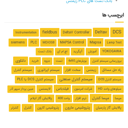
بانک تست های PLC زیمنس
ابرچسب ها
DCS
Deltav
fieldbus
DeltaV Controller
Instrumentation
Mapsa
siemens
PLC
MAPSA Control
MDIOS8
Lamp Test
YOKOGAWA
آپگرید
آموزش
اچ ام آی
بانک تست
دلتاوی
خرید
بروزرسانی سیستم کنترل
بویلرهای 4x90
تست
جزوه
راه حل مسائل
زیمنس
سخت افزار
سیستم اپراتوری
سیستم کنترل
سیستم کنترل صنعتی
سیستم کنترل ‌DCS یا PLC
سیستم کنترل DCS
فیلدباس
لایسنس
سیلوهای واحد HD
شرکت امرسون
مبین پرداز سپهر آذر
مپسا کنترل
مپسا
نرم افزار
پالایش گاز ایلام
واحد 400
پتروشیمی مارون
پالایش گاز پارسیان
پتروشیمی کارون
کنترل
کنترلر