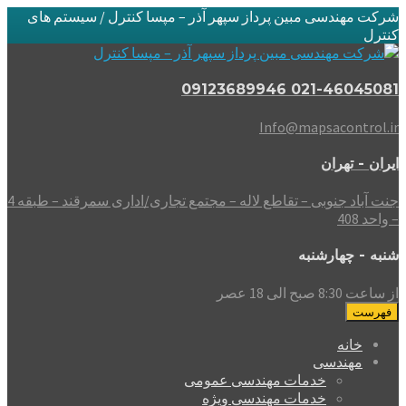
شرکت مهندسی مبین پرداز سپهر آذر – مپسا کنترل / سیستم های
کنترل
021-46045081 09123689946
Info@mapsacontrol.ir
ایران - تهران
جنت آباد جنوبی – تقاطع لاله – مجتمع تجاری/اداری سمرقند – طبقه 4
– واحد 408
شنبه - چهارشنبه
از ساعت 8:30 صبح الی 18 عصر
فهرست
خانه
مهندسی
خدمات مهندسی عمومی
خدمات مهندسی ویژه