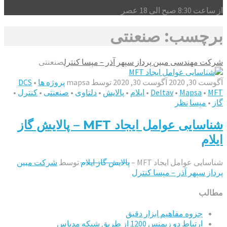
از ساعت 8:30 صبح الی 18 عصر
برچسب: صنعنتی
شرکت مهندسی مبین پرداز سپهر آذر – مپسا کنترل
صنعنتی
آگوست 30, 2020
آگوست 30, 2020
توسط
mapsa
پروژه ها
•
DCS
MFT
•
Mapsa
•
Deltav
•
ایلام
•
پالایش
•
دلتاوی
•
صنعنتی
•
کنترل
•
گاز
•
مپسا
نظر
شناسایی عوامل ایجاد MFT – پالایش گاز
ایلام
شناسایی عوامل ایجاد MFT –
پالایش گاز ایلام
توسط
شرکت مبین
پرداز سپهر آذر – مپسا کنترل
مطالب
جزوه مفاهیم ابزار دقیق
ارتباط دو زیمنس 1200 از طریق شبکه مدباس