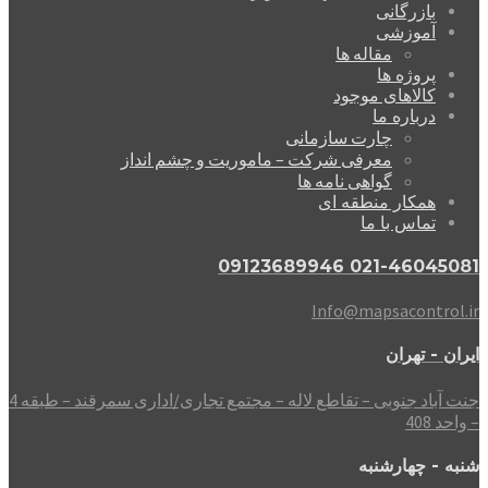
بازرگانی
آموزشی
مقاله ها
پروژه ها
کالاهای موجود
درباره ما
چارت سازمانی
معرفی شرکت – ماموریت و چشم انداز
گواهی نامه ها
همکار منطقه ای
تماس با ما
021-46045081 09123689946
Info@mapsacontrol.ir
ایران - تهران
جنت آباد جنوبی – تقاطع لاله – مجتمع تجاری/اداری سمرقند – طبقه 4
– واحد 408
شنبه - چهارشنبه