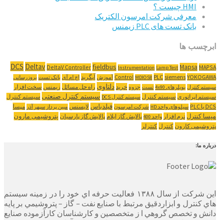
HMI چیست ؟
معرفی شرکت امرسون الکتریک
بانک تست های PLC زیمنس
ابرچسب ها
DCS
Deltav
fieldbus
Mapsa
DeltaV Controller
MAPSA
Instrumentation
Lamp Test
YOKOGAWA
siemens
PLC
Control
آپگرید
MDIOS8
آموزش
اچ ام آی
بانک تست
بروزرسانی
دلتاوی
خرید
راه حل مسائل
زیمنس
سخت افزار
سیستم کنترل
بویلرهای 4x90
تست
جزوه
سیستم کنترل صنعتی
سیستم اپراتوری
سیستم کنترل
سیستم کنترل
سیستم کنترل DCS
‌DCS یا PLC
فیلدباس
لایسنس
مپسا
سیلوهای واحد HD
شرکت امرسون
مبین پرداز سپهر آذر
مپسا کنترل
پتروشیمی مارون
نرم افزار
پالایش گاز ایلام
پالایش گاز پارسیان
واحد 400
پتروشیمی کارون
کنترل
کنترلر
درباره ما:
این شرکت از سال ۱۳۸۸ فعاليت حرفه اي خود را در زمينه سيستم
هاي كنترل و ابزاردقيق مرتبط با صنايع نفت – گاز – پتروشيمي بر پايه
دانش و تخصص گروهي ا ز متخصصين و كارشناسان كارآزموده صنايع