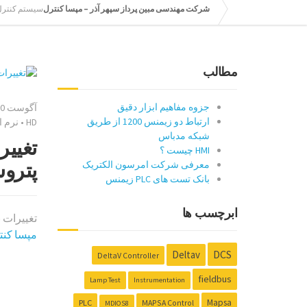
شرکت مهندسی مبین پرداز سپهر آذر – مپسا کنترل
سیستم کنترل CS
مطالب
جزوه مفاهیم ابزار دقیق
آگوست 30, 2020
ارتباط دو زیمنس 1200 از طریق
HD
•
نرم ا
شبکه مدباس
HMI چیست ؟
پترو
معرفی شرکت امرسون الکتریک
بانک تست های PLC زیمنس
ابرچسب ها
تغییرات نرم اف
مپسا کنت
DCS
Deltav
DeltaV Controller
fieldbus
Lamp Test
Instrumentation
Mapsa
PLC
MAPSA Control
MDIOS8