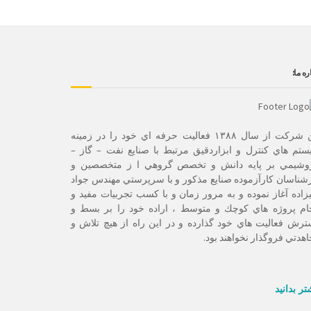
ره ما:
این شرکت از سال ۱۳۸۸ فعاليت حرفه اي خود را در زمينه
تم هاي كنترل و ابزاردقيق مرتبط با صنايع نفت – گاز –
روشيمي بر پايه دانش و تخصص گروهي ا ز متخصصين و
شناسان كارآزموده صنايع مذكور و با سرپرستي مهندس جواد
زاده آغاز نموده و به مرور زمان و با كسب تجربيات مفيد و
ام پروژه هاي كوچك و متوسط ، اراده خود را بر بسط و
رش فعاليت هاي خود گذارده و در اين راه از هيچ تلاش و
هدتي فروگذار نخواهند بود.
تر بدانید