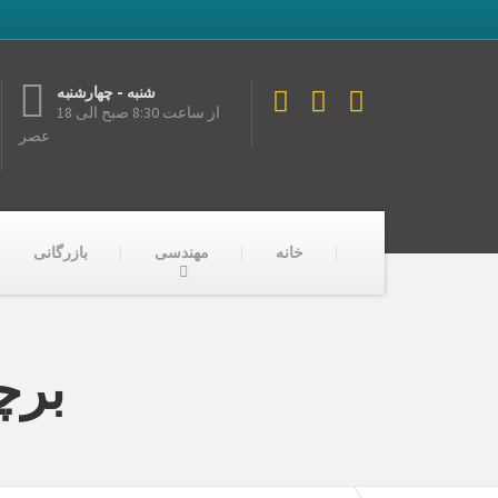
شنبه - چهارشنبه
از ساعت 8:30 صبح الی 18
عصر
خانه
مهندسی
بازرگانی
برچ