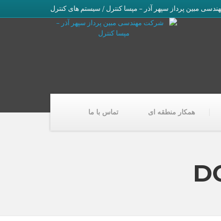
سی مبین پرداز سپهر آذر – مپسا کنترل / سیستم های کنترل
همکار منطقه ای
تماس با ما