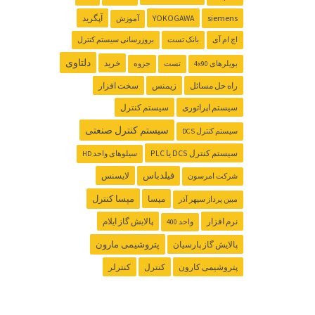
siemens
YOKOGAWA
آپگرید
آموزش
اچ ام آی
بانک تست
بروزرسانی سیستم کنترل
دلتاوی
خرید
بویلرهای 4x90
تست
جزوه
راه حل مسائل
زیمنس
سخت افزار
سیستم اپراتوری
سیستم کنترل
سیستم کنترل صنعتی
سیستم کنترل DCS
سیستم کنترل ‌DCS یا PLC
سیلوهای واحد HD
فیلدباس
لایسنس
شرکت امرسون
مپسا کنترل
مپسا
مبین پرداز سپهر آذر
نرم افزار
پالایش گاز ایلام
واحد 400
پتروشیمی مارون
پالایش گاز پارسیان
پتروشیمی کارون
کنترل
کنترلر