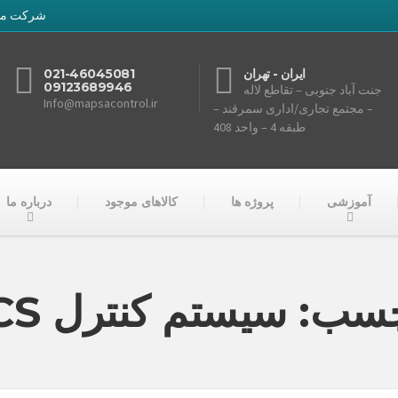
شرکت مهند
ایران - تهران
021-46045081
09123689946
جنت آباد جنوبی – تقاطع لاله
Info@mapsacontrol.ir
– مجتمع تجاری/اداری سمرقند –
طبقه 4 – واحد 408
آموزشی
پروژه ها
کالاهای موجود
درباره ما
سب: سیستم کنترل DCS