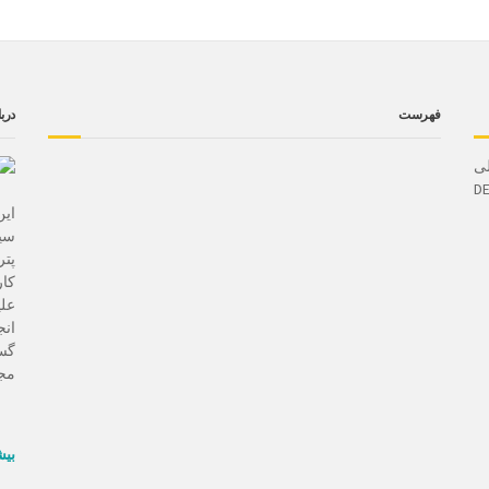
فهرست
دربا
لی
ا و زیمنس (DELTAV
سيس
پت
كار
علي
انج
گست
مجا
بیش