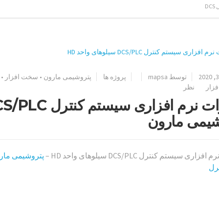
D
توسط
mapsa
پروژه ها
پتروشیمی مارون
•
سخت افزار
•
فزار
نظر
شیمی مارون
زاری سیستم کنترل DCS/PLC سیلوهای واحد HD –
پتروشیمی مار
رل