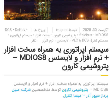
آگوست 30, 2020
توسط
mapsa
پروژه ها
•
Deltav
•
DCS
MDIOS8
•
fieldbus
•
پتروشیمی کارون
•
سخت افزار
•
سیستم اپراتوری
•
سیستم کنترل ‌DCS یا PLC
•
لایسنس
•
نرم افزار
نظر
سیستم اپراتوری به همراه سخت افزار
+ نرم افزار و لایسنس MDIOS8 –
پتروشیمی کارون
سیستم اپراتوری به همراه سخت افزار + نرم افزار و لایسنس
MDIOS8 –
پتروشیمی کارون
توسط متخصصین
شرکت مبین
پرداز سپهر آذر – مپسا کنترل