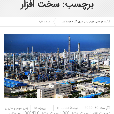
برچسب: سخت افزار
شرکت مهندسی مبین پرداز سپهر آذر – مپسا کنترل
سخت افزار
آگوست 30, 2020
توسط
mapsa
پروژه ها
پتروشیمی مارون
•
سخت افزار
•
سیستم کنترل DCS
•
سیستم کنترل DCS/PLC
•
سیلوهای