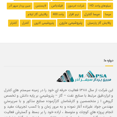
فیلدباس
لایسنس
سیلوهای واحد HD
شرکت امرسون
مبین پرداز سپهر آذر
مپسا کنترل
مپسا
نرم افزار
پالایش گاز ایلام
واحد 400
پتروشیمی مارون
پالایش گاز پارسیان
پتروشیمی کارون
کنترل
کنترلر
درباره ما:
این شرکت از سال ۱۳۸۸ فعاليت حرفه اي خود را در زمينه سيستم هاي كنترل
و ابزاردقيق مرتبط با صنايع نفت – گاز – پتروشيمي بر پايه دانش و تخصص
گروهي ا ز متخصصين و كارشناسان كارآزموده صنايع مذكور و با سرپرستي
مهندس جواد عليزاده آغاز نموده و به مرور زمان و با كسب تجربيات مفيد و
انجام پروژه هاي كوچك و متوسط ، اراده خود را بر بسط و گسترش فعاليت