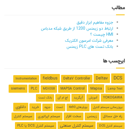
مطالب
جزوه مفاهیم ابزار دقیق
ارتباط دو زیمنس 1200 از طریق شبکه مدباس
HMI چیست ؟
معرفی شرکت امرسون الکتریک
بانک تست های PLC زیمنس
ابرچسب ها
DCS
Deltav
fieldbus
DeltaV Controller
Instrumentation
Mapsa
siemens
PLC
MAPSA Control
MDIOS8
Lamp Test
YOKOGAWA
آپگرید
آموزش
اچ ام آی
بانک تست
دلتاوی
خرید
بروزرسانی سیستم کنترل
بویلرهای 4x90
تست
جزوه
راه حل مسائل
زیمنس
سخت افزار
سیستم اپراتوری
سیستم کنترل
سیستم کنترل صنعتی
سیستم کنترل ‌DCS یا PLC
سیستم کنترل DCS