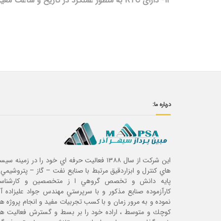
۱۲- دارای RTC به منظور عملکرد در تاریخ و ساعت معین
درباره ما:
این شرکت از سال ۱۳۸۸ فعاليت حرفه اي خود را در زمينه سي
هاي كنترل و ابزاردقيق مرتبط با صنايع نفت – گاز – پتروشيمي 
پايه دانش و تخصص گروهي ا ز متخصصين و كارشناسا
كارآزموده صنايع مذكور و با سرپرستي مهندس جواد عليزاده آغ
نموده و به مرور زمان و با كسب تجربيات مفيد و انجام پروژه ه
كوچك و متوسط ، اراده خود را بر بسط و گسترش فعاليت ه