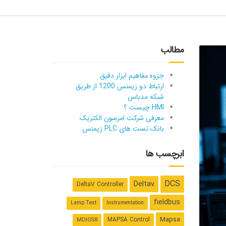
مطالب
جزوه مفاهیم ابزار دقیق
ارتباط دو زیمنس 1200 از طریق
شبکه مدباس
HMI چیست ؟
معرفی شرکت امرسون الکتریک
بانک تست های PLC زیمنس
ابرچسب ها
DCS
Deltav
DeltaV Controller
fieldbus
Lamp Test
Instrumentation
Mapsa
MAPSA Control
MDIOS8