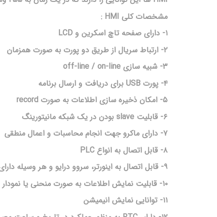
مشخصات کلی HMI :
۱- دارای صفحه تاچ اسکرین و LCD
۲- ارتباط سریال از طریق دو پورت به صورت همزمان
۳- شبیه سازی off-line / on-line
۴- پورت USB برای دریافت و ارسال برنامه
۵- امکان ذخیره سازی اطلاعات به صورت record
۶- قابلیت slave بودن در یک شبکه مانیتورینگ
۷- دارای ماکرو جهت انجام محاسبات و اعمال منطقی
۸- قابل اتصال به انواع PLC
۹- قابل اتصال به اینورتر، سروو درایو و هر وسیله دارای پورت RS-485
۱۰- قابلیت نمایش اطلاعات به صورت منحنی یا نمودار
۱۱- توانایی نمایش انیمیشن