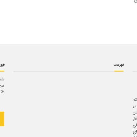
فهرست
فرو
شما
, ENCE
ستم
بر
ن
از
اي
اي