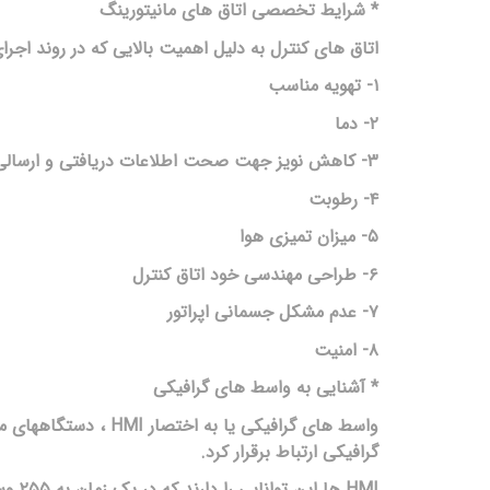
* شرایط تخصصی اتاق های مانیتورینگ
اتاق های کنترل به دلیل اهمیت بالایی که در روند اجرا
۱- تهویه مناسب
۲- دما
۳- کاهش نویز جهت صحت اطلاعات دریافتی و ارسالی
۴- رطوبت
۵- میزان تمیزی هوا
۶- طراحی مهندسی خود اتاق کنترل
۷- عدم مشکل جسمانی اپراتور
۸- امنیت
* آشنایی به واسط های گرافیکی
واسط های گرافیکی یا به
گرافیکی ارتباط برقرار کرد.
HMI ها این توانایی را دارند که در یک زمان به ۲۵۵ وسیله متصل شوند و پارامترهای آن ها را نمایش دهند.