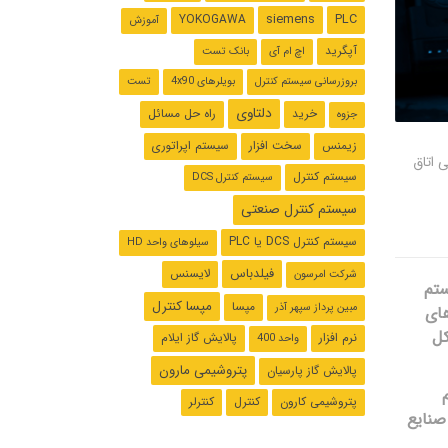
siemens
PLC
YOKOGAWA
آموزش
آپگرید
اچ ام آی
بانک تست
بروزرسانی سیستم کنترل
بویلرهای 4x90
تست
دلتاوی
خرید
راه حل مسائل
جزوه
زیمنس
سخت افزار
سیستم اپراتوری
اتاق
سیستم کنترل
سیستم کنترل DCS
سیستم کنترل صنعتی
سیستم کنترل ‌DCS یا PLC
سیلوهای واحد HD
فیلدباس
لایسنس
شرکت امرسون
ستم
مپسا کنترل
مپسا
مبین پرداز سپهر آذر
های
کل
نرم افزار
پالایش گاز ایلام
واحد 400
پتروشیمی مارون
پالایش گاز پارسیان
پتروشیمی کارون
کنترل
کنترلر
 صنایع