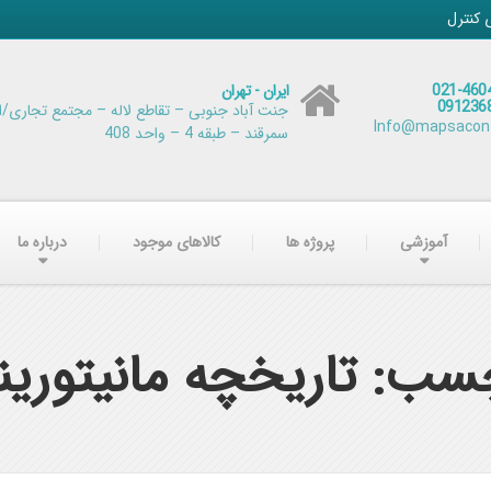
 کنترل
021-460
ایران - تهران
091236
جنت آباد جنوبی – تقاطع لاله – مجتمع تجاری/ا
Info@mapsacontr
سمرقند – طبقه 4 – واحد 408
آموزشی
پروژه ها
کالاهای موجود
درباره ما
سب: تاریخچه مانیتوری