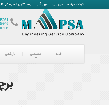
شرکت مهندسی مبین پرداز سپهر آذر – مپسا کنترل / سیستم های
45081
89946
ol.ir
خانه
مهندسی
بازرگانی
برچ