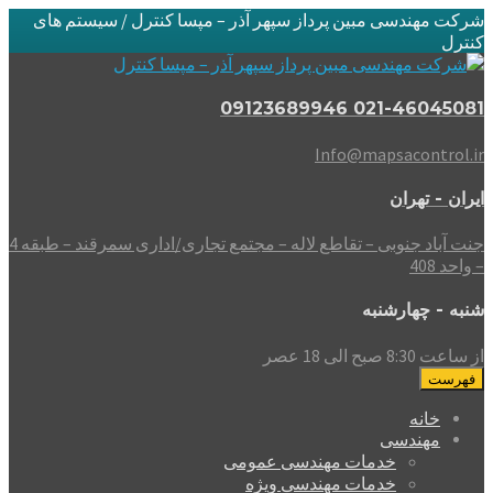
شرکت مهندسی مبین پرداز سپهر آذر – مپسا کنترل / سیستم های
کنترل
021-46045081 09123689946
Info@mapsacontrol.ir
ایران - تهران
جنت آباد جنوبی – تقاطع لاله – مجتمع تجاری/اداری سمرقند – طبقه 4
– واحد 408
شنبه - چهارشنبه
از ساعت 8:30 صبح الی 18 عصر
فهرست
خانه
مهندسی
خدمات مهندسی عمومی
خدمات مهندسی ویژه