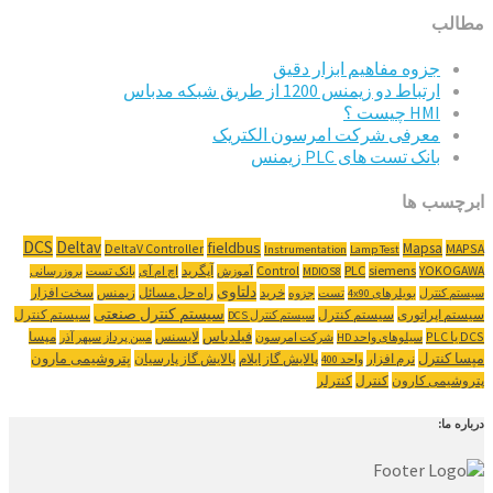
مطالب
جزوه مفاهیم ابزار دقیق
ارتباط دو زیمنس 1200 از طریق شبکه مدباس
HMI چیست ؟
معرفی شرکت امرسون الکتریک
بانک تست های PLC زیمنس
ابرچسب ها
DCS
Deltav
fieldbus
Mapsa
DeltaV Controller
MAPSA
Instrumentation
Lamp Test
YOKOGAWA
siemens
PLC
Control
آپگرید
MDIOS8
آموزش
اچ ام آی
بانک تست
بروزرسانی
دلتاوی
خرید
راه حل مسائل
زیمنس
سخت افزار
سیستم کنترل
بویلرهای 4x90
تست
جزوه
سیستم کنترل صنعتی
سیستم اپراتوری
سیستم کنترل
سیستم کنترل
سیستم کنترل DCS
‌DCS یا PLC
فیلدباس
لایسنس
مپسا
سیلوهای واحد HD
شرکت امرسون
مبین پرداز سپهر آذر
مپسا کنترل
پتروشیمی مارون
نرم افزار
پالایش گاز ایلام
پالایش گاز پارسیان
واحد 400
پتروشیمی کارون
کنترل
کنترلر
درباره ما: