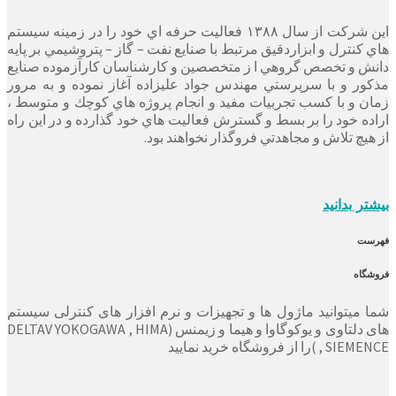
این شرکت از سال ۱۳۸۸ فعاليت حرفه اي خود را در زمينه سيستم
هاي كنترل و ابزاردقيق مرتبط با صنايع نفت – گاز – پتروشيمي بر پايه
دانش و تخصص گروهي ا ز متخصصين و كارشناسان كارآزموده صنايع
مذكور و با سرپرستي مهندس جواد عليزاده آغاز نموده و به مرور
زمان و با كسب تجربيات مفيد و انجام پروژه هاي كوچك و متوسط ،
اراده خود را بر بسط و گسترش فعاليت هاي خود گذارده و در اين راه
از هيچ تلاش و مجاهدتي فروگذار نخواهند بود.
بیشتر بدانید
فهرست
فروشگاه
شما میتوانید ماژول ها و تجهیزات و نرم افزار های کنترلی سیستم
های دلتاوی و یوکوگاوا و هیما و زیمنس (DELTAV YOKOGAWA , HIMA
, SIEMENCE )را از فروشگاه خرید نمایید