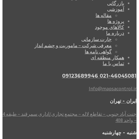
بازرگانی
آموزشی
مقاله ها
پروژه ها
کالاهای موجود
درباره ما
چارت سازمانی
معرفی شرکت – ماموریت و چشم انداز
گواهی نامه ها
همکار منطقه ای
تماس با ما
021-46045081 09123689946
Info@mapsacontrol.ir
ایران - تهران
جنت آباد جنوبی – تقاطع لاله – مجتمع تجاری/اداری سمرقند – طبقه 4
– واحد 408
شنبه - چهارشنبه