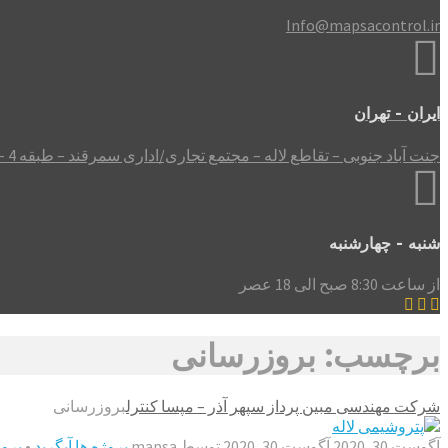
Info@mapsacontrol.ir
ایران - تهران
جنت آباد جنوبی – تقاطع لاله – مجتمع تجاری/اداری سمرقند – طبقه 4 – واحد 408
شنبه - چهارشنبه
از ساعت 8:30 صبح الی 18 عصر
برچسب: بروزرسانی
شرکت مهندسی مبین پرداز سپهر آذر – مپسا کنترل
بروزرسانی
آگوست 30, 2020
آگوست 30, 2020
توسط
mapsa
پروژه ها
آپگرید
•
برو