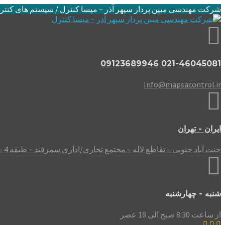
شرکت مهندسی مبین پرداز سپهر آذر – مپسا کنترل / سیستم های کنتر
021-46045081 09123689946
Info@mapsacontrol.ir
ایران - تهران
جنت آباد جنوبی – تقاطع لاله – مجتمع تجاری/اداری سمرقند – طبقه 4 – واحد 408
شنبه - چهارشنبه
از ساعت 8:30 صبح الی 18 عصر