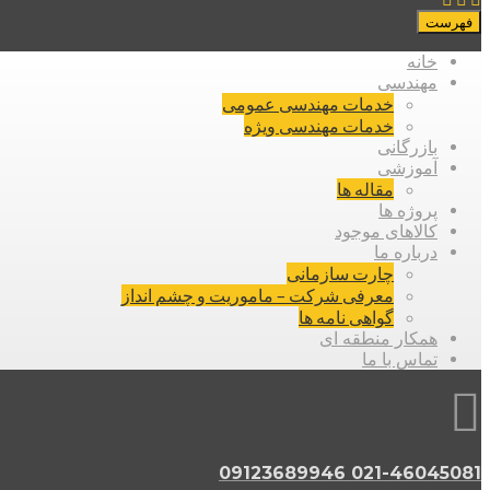
فهرست
خانه
مهندسی
خدمات مهندسی عمومی
خدمات مهندسی ویژه
بازرگانی
آموزشی
مقاله ها
پروژه ها
کالاهای موجود
درباره ما
چارت سازمانی
معرفی شرکت – ماموریت و چشم انداز
گواهی نامه ها
همکار منطقه ای
تماس با ما
021-46045081 09123689946