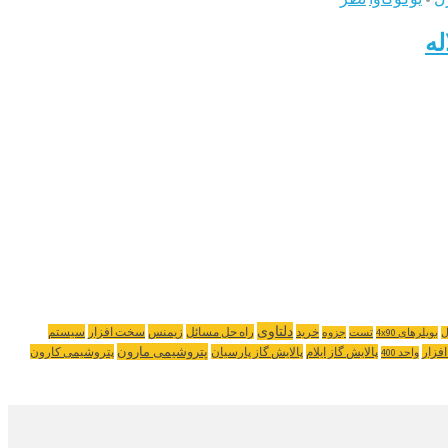
دلتاوی
خرید
راه حل مسائل
زیمنس
سخت افزار
سیستم
ل
بویلرهای 4x90
تست
جزوه
پتروشیمی مارون
افزار
پالایش گاز ایلام
پالایش گاز پارسیان
پتروشیمی کارون
واحد 400