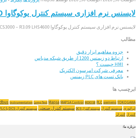
لایسنس نرم افزاری سیستم کنترل یوکوگاوا CS3000 – R3.09 LHS4600 – پتروشیمی لاله
لایسنس نرم افزاری سیستم کنترل یوکوگاوا CS3000 – R3.09 LHS4600 –
مطالب
جزوه مفاهیم ابزار دقیق
ارتباط دو زیمنس 1200 از طریق شبکه مدباس
HMI چیست ؟
معرفی شرکت امرسون الکتریک
بانک تست های PLC زیمنس
ابرچسب ها
ldbus
Mapsa
MAPSA Control
PLC
siemens
YOKOGAWA
Instrumentation
Lamp Test
MDIOS8
سیستم کنترل صنعتی
اپراتوری
سیستم کنترل
سیستم کنترل ‌DCS یا PLC
سیستم کنترل DCS
کنترل
کنترلر
درباره ما: