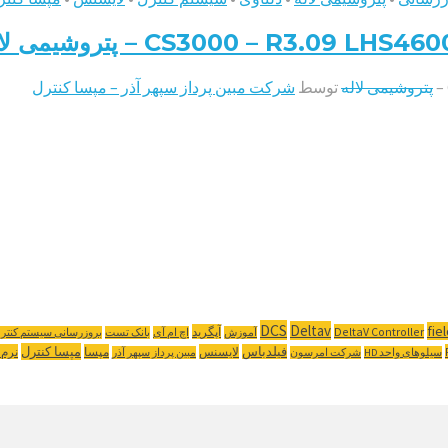
پتروشیمی لاله
توسط
شرکت مبین پرداز سپهر آذر – مپسا کنترل
DCS
Deltav
fie
DeltaV Controller
آپگرید
آموزش
اچ ام آی
بانک تست
بروزرسانی سیستم کنتر
مپسا کنترل
فیلدباس
لایسنس
مپسا
نرم 
سیلوهای واحد HD
شرکت امرسون
مبین پرداز سپهر آذر