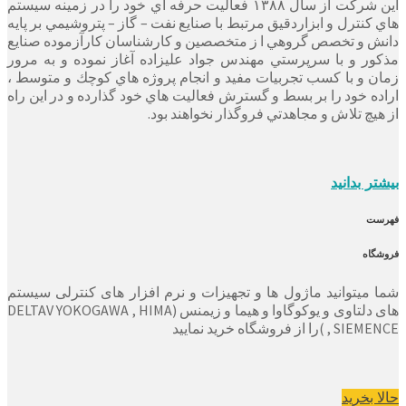
این شرکت از سال ۱۳۸۸ فعاليت حرفه اي خود را در زمينه سيستم
هاي كنترل و ابزاردقيق مرتبط با صنايع نفت – گاز – پتروشيمي بر پايه
دانش و تخصص گروهي ا ز متخصصين و كارشناسان كارآزموده صنايع
مذكور و با سرپرستي مهندس جواد عليزاده آغاز نموده و به مرور
زمان و با كسب تجربيات مفيد و انجام پروژه هاي كوچك و متوسط ،
اراده خود را بر بسط و گسترش فعاليت هاي خود گذارده و در اين راه
از هيچ تلاش و مجاهدتي فروگذار نخواهند بود.
بیشتر بدانید
فهرست
فروشگاه
شما میتوانید ماژول ها و تجهیزات و نرم افزار های کنترلی سیستم
های دلتاوی و یوکوگاوا و هیما و زیمنس (DELTAV YOKOGAWA , HIMA
, SIEMENCE )را از فروشگاه خرید نمایید
حالا بخرید