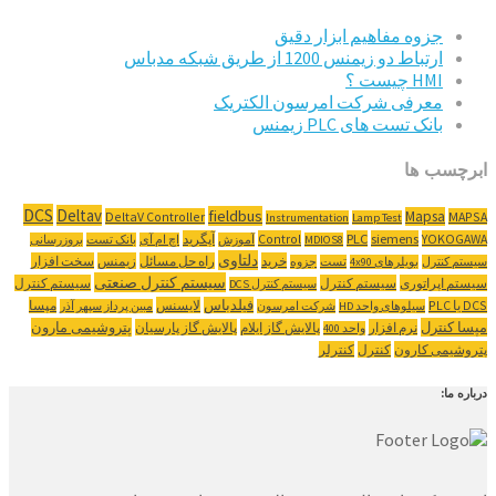
جزوه مفاهیم ابزار دقیق
ارتباط دو زیمنس 1200 از طریق شبکه مدباس
HMI چیست ؟
معرفی شرکت امرسون الکتریک
بانک تست های PLC زیمنس
ابرچسب ها
DCS
Deltav
fieldbus
Mapsa
DeltaV Controller
MAPSA
Instrumentation
Lamp Test
YOKOGAWA
siemens
PLC
Control
آپگرید
MDIOS8
آموزش
اچ ام آی
بانک تست
بروزرسانی
دلتاوی
خرید
راه حل مسائل
زیمنس
سخت افزار
سیستم کنترل
بویلرهای 4x90
تست
جزوه
سیستم کنترل صنعتی
سیستم اپراتوری
سیستم کنترل
سیستم کنترل
سیستم کنترل DCS
‌DCS یا PLC
فیلدباس
لایسنس
مپسا
سیلوهای واحد HD
شرکت امرسون
مبین پرداز سپهر آذر
مپسا کنترل
پتروشیمی مارون
نرم افزار
پالایش گاز ایلام
پالایش گاز پارسیان
واحد 400
پتروشیمی کارون
کنترل
کنترلر
درباره ما: