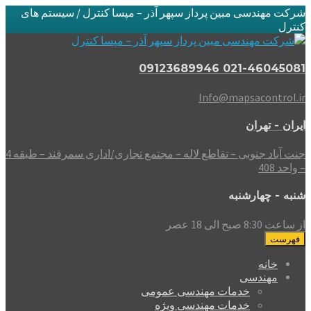
شرکت مهندسی مبین پرداز سپهر آذر – مپسا کنترل / سیستم های
کنترل
021-46045081 09123689946
Info@mapsacontrol.ir
ایران - تهران
جنت آباد جنوبی – تقاطع لاله – مجتمع تجاری/اداری سمرقند – طبقه 4
– واحد 408
شنبه - چهارشنبه
از ساعت 8:30 صبح الی 18 عصر
فهرست
خانه
مهندسی
خدمات مهندسی عمومی
خدمات مهندسی ویژه