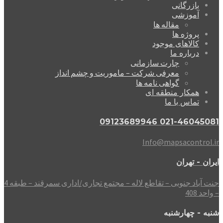
بازرگانی
آموزشی
مقاله ها
پروژه ها
کالاهای موجود
درباره ما
چارت سازمانی
معرفی شرکت – ماموریت و چشم انداز
گواهی نامه ها
همکار منطقه ای
تماس با ما
021-46045081 09123689946
Info@mapsacontrol.ir
ایران - تهران
جنت آباد جنوبی – تقاطع لاله – مجتمع تجاری/اداری سمرقند – طبقه 4
– واحد 408
شنبه - چهارشنبه