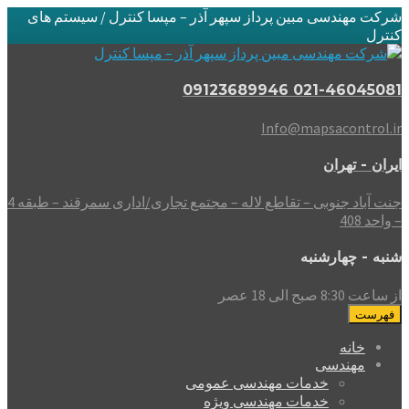
شرکت مهندسی مبین پرداز سپهر آذر – مپسا کنترل / سیستم های
کنترل
021-46045081 09123689946
Info@mapsacontrol.ir
ایران - تهران
جنت آباد جنوبی – تقاطع لاله – مجتمع تجاری/اداری سمرقند – طبقه 4
– واحد 408
شنبه - چهارشنبه
از ساعت 8:30 صبح الی 18 عصر
فهرست
خانه
مهندسی
خدمات مهندسی عمومی
خدمات مهندسی ویژه