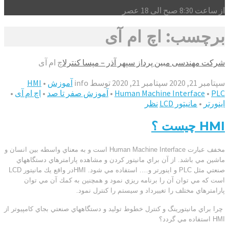
از ساعت 8:30 صبح الی 18 عصر
برچسب: اچ ام آی
شرکت مهندسی مبین پرداز سپهر آذر – مپسا کنترل
اچ ام آی
سپتامبر 21, 2020
سپتامبر 21, 2020
توسط
info
آموزش
•
HMI
PLC
•
Human Machine Interface
•
آموزش صفر تا صد
•
اچ ام آی
•
اينورتر
•
مانيتور LCD
نظر
HMI چیست ؟
مخفف عبارت Human Machine Interface است و به معناي واسطه بين انسان و
ماشين مي باشد. از آن براي مانيتور كردن و مشاهده پارامترهاي دستگاههاي
صنعتي مثل PLC و اينورتر و…. استفاده مي شود. HMIدر واقع يك مانيتور LCD
است كه مي توان آن را برنامه ريزي نمود و همچنين به كمك آن مي توان
پارامترهاي مختلف را تغييرداد و سيستم را كنترل نمود.
چرا براي مانيتورينگ و كنترل خطوط توليد و دستگاههاي صنعتي بجاي كامپيوتر از
HMI استفاده مي گردد؟