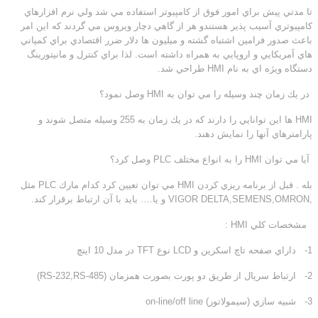
تا مدتي پيش براي امور فوق از كامپيوتر استفاده مي شد ولي نرم افزارهاي
كامپيوتري آسيب پذير هستندو هر از گاهي دچار ويروس مي گردند كه اين امر
باعث صدور فرامين اشتباه گشته و ميليون ها دلار ضرر اقتصادي براي كمپاني
هاي آمريكايي و اروپايي به همراه داشته است. لذا براي كنترل و مانيتورينگ
دستگاه ويژه اي به نام HMI طراحي شد.
در يك زمان چند وسيله را مي توان به HMI وصل نمود؟
HMI ها اين توانايي را دارند كه در يك زمان به 255 وسيله متصل شوند و
پارامترهاي آنها را نمايش دهند.
آيا مي توان HMI را به انواع مختلف PLC وصل كرد؟
بله . قبل از برنامه ريزي كردن HMI مي توان تعيين كرد كدام مارك PLC مثل
,VIGOR DELTA,SEMENS,OMRON و يا…. بايد با آن ارتباط برقرار كند.
مشخصات كلي HMI :
1- داراي صفحه تاچ اسكرين و LCD نوع TFT در مدل 10 اينچ
2- ارتباط سريال از طريق دو پورت بصورت همزمان (RS-232,RS-485)
3- شبيه سازي (سيمولاتور) on-line/off line