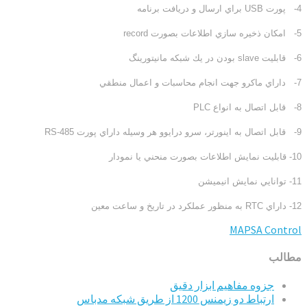
4- پورت USB براي ارسال و دريافت برنامه
5- امكان ذخيره سازي اطلاعات بصورت record
6- قابليت slave بودن در يك شبكه مانيتورينگ
7- داراي ماكرو جهت انجام محاسبات و اعمال منطقي
8- قابل اتصال به انواع PLC
9- قابل اتصال به اينورتر، سرو درايوو هر وسيله داراي پورت RS-485
10- قابليت نمايش اطلاعات بصورت منحني يا نمودار
11- توانايي نمايش انيميشن
12- داراي RTC به منظور عملكرد در تاريخ و ساعت معين
MAPSA Control
مطالب
جزوه مفاهیم ابزار دقیق
ارتباط دو زیمنس 1200 از طریق شبکه مدباس