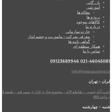
بازرگانی
آموزشی
مقاله ها
پروژه ها
کالاهای موجود
درباره ما
چارت سازمانی
معرفی شرکت – ماموریت و چشم انداز
گواهی نامه ها
همکار منطقه ای
تماس با ما
021-46045081 09123689946
Info@mapsacontrol.ir
ایران - تهران
جنت آباد جنوبی – تقاطع لاله – مجتمع تجاری/اداری سمرقند – طبقه 4
– واحد 408
شنبه - چهارشنبه