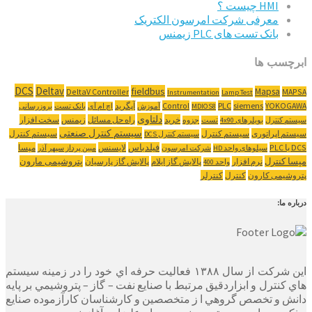
HMI چیست ؟
معرفی شرکت امرسون الکتریک
بانک تست های PLC زیمنس
ابرچسب ها
DCS
Deltav
fieldbus
Mapsa
DeltaV Controller
MAPSA
Instrumentation
Lamp Test
YOKOGAWA
siemens
PLC
Control
آپگرید
MDIOS8
آموزش
اچ ام آی
بانک تست
بروزرسانی
دلتاوی
خرید
راه حل مسائل
زیمنس
سخت افزار
سیستم کنترل
بویلرهای 4x90
تست
جزوه
سیستم کنترل صنعتی
سیستم اپراتوری
سیستم کنترل
سیستم کنترل
سیستم کنترل DCS
‌DCS یا PLC
فیلدباس
لایسنس
مپسا
سیلوهای واحد HD
شرکت امرسون
مبین پرداز سپهر آذر
مپسا کنترل
پتروشیمی مارون
نرم افزار
پالایش گاز ایلام
پالایش گاز پارسیان
واحد 400
پتروشیمی کارون
کنترل
کنترلر
درباره ما:
این شرکت از سال ۱۳۸۸ فعاليت حرفه اي خود را در زمينه سيستم
هاي كنترل و ابزاردقيق مرتبط با صنايع نفت – گاز – پتروشيمي بر پايه
دانش و تخصص گروهي ا ز متخصصين و كارشناسان كارآزموده صنايع