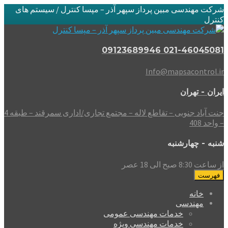
شرکت مهندسی مبین پرداز سپهر آذر – مپسا کنترل / سیستم های
کنترل
021-46045081 09123689946
Info@mapsacontrol.ir
ایران - تهران
جنت آباد جنوبی – تقاطع لاله – مجتمع تجاری/اداری سمرقند – طبقه 4
– واحد 408
شنبه - چهارشنبه
از ساعت 8:30 صبح الی 18 عصر
فهرست
خانه
مهندسی
خدمات مهندسی عمومی
خدمات مهندسی ویژه