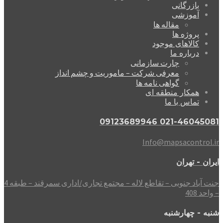
بازرگانی
آموزشی
مقاله ها
پروژه ها
کالاهای موجود
درباره ما
چارت سازمانی
معرفی شرکت – ماموریت و چشم انداز
گواهی نامه ها
همکار منطقه ای
تماس با ما
021-46045081 09123689946
Info@mapsacontrol.ir
ایران - تهران
جنت آباد جنوبی – تقاطع لاله – مجتمع تجاری/اداری سمرقند – طبقه 4
– واحد 408
شنبه - چهارشنبه