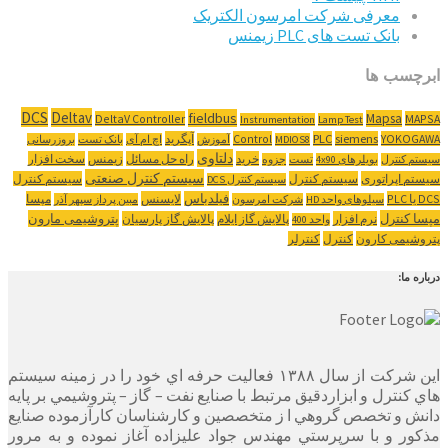
معرفی شرکت امرسون الکتریک
بانک تست های PLC زیمنس
ابرچسب ها
DCS
Deltav
fieldbus
Mapsa
DeltaV Controller
MAPSA
Instrumentation
Lamp Test
YOKOGAWA
siemens
PLC
Control
آپگرید
MDIOS8
آموزش
اچ ام آی
بانک تست
بروزرسانی
دلتاوی
خرید
راه حل مسائل
زیمنس
سخت افزار
سیستم کنترل
بویلرهای 4x90
تست
جزوه
سیستم کنترل صنعتی
سیستم اپراتوری
سیستم کنترل
سیستم کنترل
سیستم کنترل DCS
‌DCS یا PLC
فیلدباس
لایسنس
مپسا
سیلوهای واحد HD
شرکت امرسون
مبین پرداز سپهر آذر
مپسا کنترل
پتروشیمی مارون
نرم افزار
پالایش گاز ایلام
پالایش گاز پارسیان
واحد 400
پتروشیمی کارون
کنترل
کنترلر
درباره ما:
این شرکت از سال ۱۳۸۸ فعاليت حرفه اي خود را در زمينه سيستم
هاي كنترل و ابزاردقيق مرتبط با صنايع نفت – گاز – پتروشيمي بر پايه
دانش و تخصص گروهي ا ز متخصصين و كارشناسان كارآزموده صنايع
مذكور و با سرپرستي مهندس جواد عليزاده آغاز نموده و به مرور