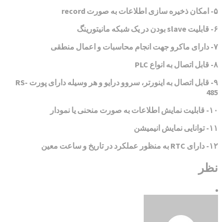
۵- امکان ذخیره سازی اطلاعات به صورت record
۶- قابلیت slave بودن در یک شبکه مانیتورینگ
۷- دارای ماکرو جهت انجام محاسبات و اعمال منطقی
۸- قابل اتصال به انواع PLC
۹- قابل اتصال به اینورتر، سروو درایو و هر وسیله دارای پورت RS-
485
۱۰- قابلیت نمایش اطلاعات به صورت منحنی یا نمودار
۱۱- توانایی نمایش انیمیشن
۱۲- دارای RTC به منظور عملکرد در تاریخ و ساعت معین
نظر