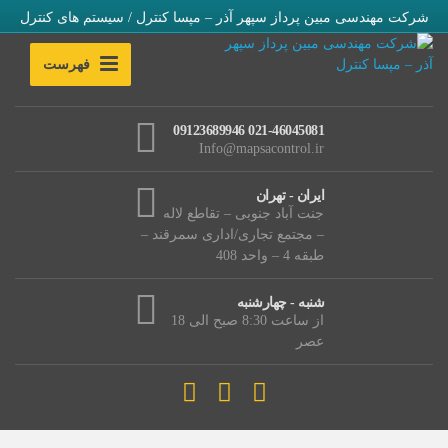
شرکت مهندسی مبین پرداز سپهر آذر – مپسا کنترل / سیستم های کنترل
فهرست
021-46045081 09123689946
Info@mapsacontrol.ir
ایران - تهران
جنت آباد جنوبی – تقاطع لاله
– مجتمع تجاری/اداری سمرقند –
طبقه 4 – واحد 408
شنبه - چهارشنبه
از ساعت 8:30 صبح الی 18
عصر