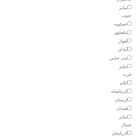
سایر
جنوب
عسلویه
ماهشهر
اهواز
آبادان
بندر عباس
سایر
غرب
ایلام
کرمانشاه
لرستان
همدان
سایر
شمال
آذربایجان