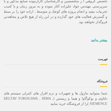
تخصص گروهي ا ز متخصصين و كارشناسان كارآزموده صنايع مذكور و با
سرپرستي مهندس جواد عليزاده آغاز نموده و به مرور زمان و با كسب
تجربيات مفيد و انجام پروژه هاي كوچك و متوسط ، اراده خود را بر بسط
و گسترش فعاليت هاي خود گذارده و در اين راه از هيچ تلاش و مجاهدتي
فروگذار نخواهند بود.
بیشتر بدانید
فهرست
فروشگاه
شما میتوانید ماژول ها و تجهیزات و نرم افزار های کنترلی سیستم های
دلتاوی و یوکوگاوا و هیما و زیمنس (DELTAV YOKOGAWA , HIMA ,
SIEMENCE )را از فروشگاه خرید نمایید